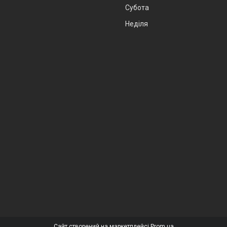
Субота
Неділя
Сайт створений на маркетплейсі
Prom.ua