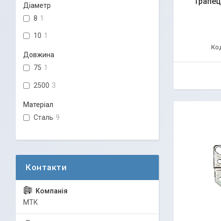
Трапец
Діаметр
8
1
10
1
Довжина
75
1
2500
3
Матеріал
Сталь
9
МТК