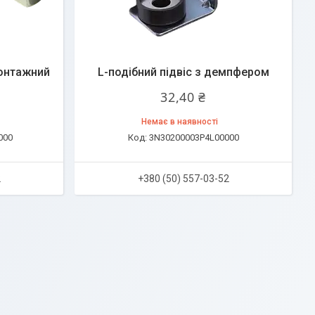
монтажний
L-подібний підвіс з демпфером
32,40 ₴
Немає в наявності
000
3N30200003P4L00000
2
+380 (50) 557-03-52