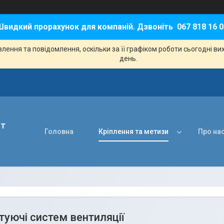
Швидкий прорахунок для компаній. Дзвоніть 067 818 16 0
ення та повідомлення, оскільки за її графіком роботи сьогодні в
день.
нт
Головна
Кріплення та метизи
Про на
уючі систем вентиляції