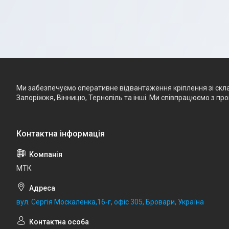
Ми забезпечуємо оперативне відвантаження кріплення зі складу
Запоріжжя, Вінницю, Тернопіль та інші. Ми співпрацюємо з п
МТК
вул. Сергія Москаленка,16-г, офіс 305, Бровари, Україна