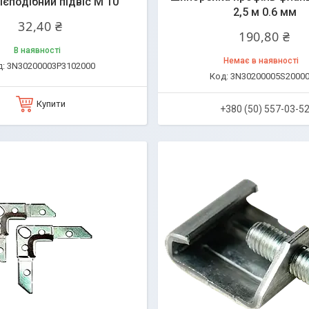
ієподібний підвіс М 10
2,5 м 0.6 мм
32,40 ₴
190,80 ₴
В наявності
Немає в наявності
3N30200003P3102000
3N30200005S2000
Купити
+380 (50) 557-03-5