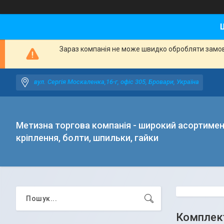
Зараз компанія не може швидко обробляти замовл
вул. Сергія Москаленка,16-г, офіс 305, Бровари, Україна
Метизна торгова компанія - широкий асортиме
кріплення, болти, шпильки, гайки
Комплект