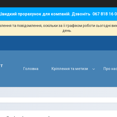
Швидкий прорахунок для компаній. Дзвоніть 067 818 16 0
ення та повідомлення, оскільки за її графіком роботи сьогодні в
день.
нт
Головна
Кріплення та метизи
Про на