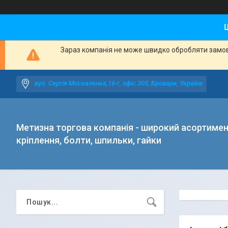
Зараз компанія не може швидко обробляти замовл
вул. Сергія Москаленка,16-г, офіс 305, Бровари, Україна
Метизна торгова компанія - широкий асортиме
кріплення, болти, шпильки, гайки