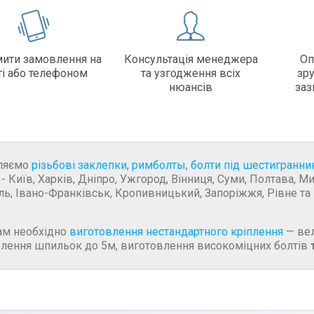
ити замовлення на
Консультація менеджера
Оп
ті або телефоном
та узгодження всіх
зр
нюансів
заз
ляємо
різьбові заклепки
,
римболты
,
болти під шестигранни
 - Київ, Харків, Дніпро, Ужгород, Вінниця, Суми, Полтава, М
ль, Івано-Франківськ, Кропивницький, Запоріжжя, Рівне та і
ам необхідно
виготовлення нестандартного кріплення
—
вел
лення шпильок до 5м, виготовлення високоміцних болтів