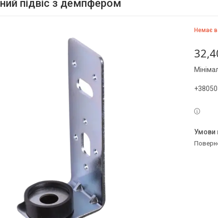
бний підвіс з демпфером
Немає в
32,4
Мініма
+38050
поверн