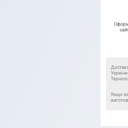
Оформ
сай
Достав
України
Тернопі
Якщо в
виготов