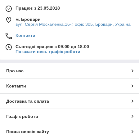
зворотного клапана, який подає густе або маслянисте
Працює з 23.05.2018
мастило прямо у вузол ковзання і у важкодоступні
ділянки механізму. Без використання маслянок було б
м. Бровари
неможливо забезпечити змащування механізмів без
вул. Сергія Москаленка,16-г, офіс 305, Бровари, Україна
їхнього розбирання. Крім того, тавотниця виконує
Контакти
функцію заслінки, запобігаючи потраплянню бруду в
канал.
Сьогодні працює з 09:00 до 18:00
Показати весь графік роботи
Прес маслянки широко застосовують у механізмах з
елементами, що обертаються або труться, такі як
Про нас
підшипники, насоси, шарніри та редуктори. У нас
часто замовляють ці метизи разом з
болтами
та
гайками
виробничі підприємства.
Контакти
Доставка та оплата
Тавотниці: види
Графік роботи
Повна версія сайту
Суворої класифікації цих виробів не існує, проте їх