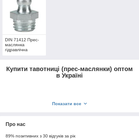
DIN 71412 Прес-
маслянка
гідравлічна
Купити тавотниці (прес-маслянки) оптом
в Україні
Тавотниця (прес маслянка)
— це спеціальний метиз,
Показати все
призначений для подачі мастильних матеріалів у
важкодоступні вузли обладнання без їхнього
розбирання. Тавотниця складається з металевого
Про нас
корпусу з каналом для змащення і різьби для
кріплення та зворотного клапана у вигляді сталевої
89% позитивних з 30 відгуків за рік
кульки і пружини. Функціонує вона за принципом