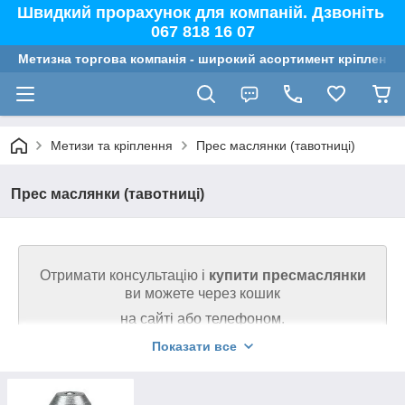
Швидкий прорахунок для компаній. Дзвоніть
067 818 16 07
Метизна торгова компанія - широкий асортимент кріплення,
Метизи та кріплення
Прес маслянки (тавотниці)
Прес маслянки (тавотниці)
Отримати консультацію і
купити пресмаслянки
ви можете через кошик
на сайті або телефоном.
Показати все
Ми гарантуємо високу якість кріплення на
сайті. Дзвоніть (067) 818 16 07