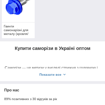
Гвинти
самонарізні для
металу (кровля/
фасади)
Купити саморізи в Україні
оптом
Саморізи — це метизи у вигляді стрижня з головкою і
спеціальною зовнішньою різьбою, яке дозволяє йому
Показати все
самостійно вгвинчуватися в матеріал без
попереднього свердління отвору, що спрощує монтаж
виробу. Саморізи є незамінними кріпленнями в різних
Про нас
галузях завдяки своїй універсальності, міцності та
простоті використання Ми пропонуємо саморізи
89% позитивних з 30 відгуків за рік
різних діаметрів, починаючи з мінімального розміру