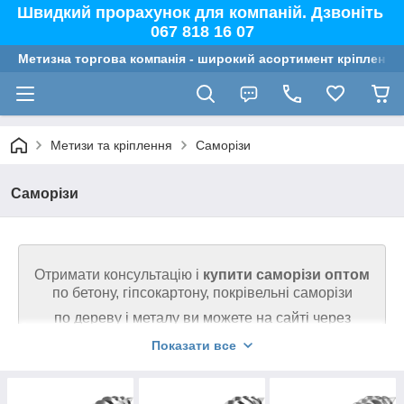
Швидкий прорахунок для компаній. Дзвоніть
067 818 16 07
Метизна торгова компанія - широкий асортимент кріплення,
Метизи та кріплення
Саморізи
Саморізи
Отримати консультацію і
купити саморізи оптом
по бетону, гіпсокартону, покрівельні саморізи
по дереву і металу ви можете
на сайті через
кошик або за телефоном.
Показати все
Ми гарантуємо високу якість кріплення на
сайті. Телефонуйте 067 818 16 07