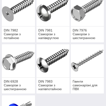
DIN 7982
DIN 7981
DIN 7976
Саморізи з
Саморізи з
Саморізи з
потайною
напівкруглою
шестигранною
головкою
головкою
головкою
DIN 6928
DIN 7983
Гвинти
Саморізи з
Саморізи з
самонарізні для
шестигранною
напівпотайною
ПВХ
головкою та прес-
головкою
шайбою