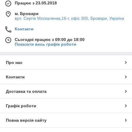
1.6мм і закінчуючи максимальним 10мм і довжиною
Працює з 23.05.2018
від 1мм до 600мм.
м. Бровари
вул. Сергія Москаленка,16-г, офіс 305, Бровари, Україна
Контакти
Сьогодні працює з 09:00 до 18:00
Показати весь графік роботи
Про нас
Контакти
Доставка та оплата
Графік роботи
У нашому інтернет-магазині ви знайдете широкий
вибір метизів (
болти
,
гайки
,
шпильки
, заклепки), які
відповідають стандартам ДСТУ і DIN від європейських
Повна версія сайту
і українських виробників.