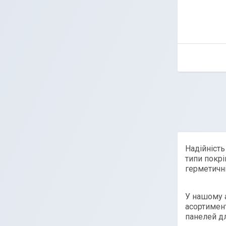
Надійність
типи покрі
герметичні
У нашому 
асортимен
панелей дл