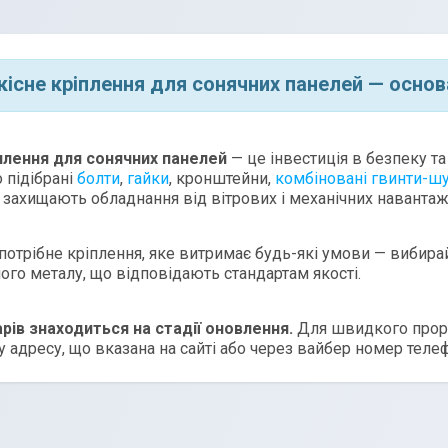
кісне кріплення для сонячних панелей — основ
плення для сонячних панелей
— це інвестиція в безпеку та
 підібрані
болти
,
гайки
, кронштейни,
комбіновані гвинти-ш
 захищають обладнання від вітрових і механічних наванта
отрібне кріплення, яке витримає будь-які умови — вибирай
го металу, що відповідають стандартам якості.
арів знаходиться на стадії оновлення.
Для швидкого прора
 адресу, що вказана на сайті або через вайбер номер телеф