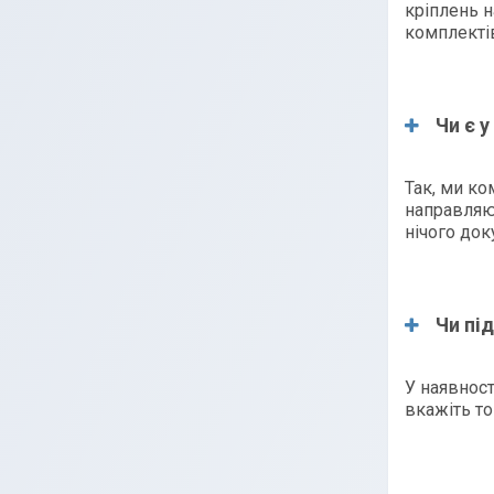
кріплень н
комплекті
Чи є 
Так, ми ко
направляюч
нічого до
Чи пі
У наявност
вкажіть то