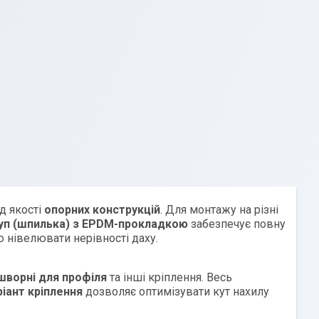
д якості
опорних конструкцій
. Для монтажу на різні
уп (шпилька) з EPDM-прокладкою
забезпечує повну
нівелювати нерівності даху.
 шворні для профіля
та інші кріплення. Весь
ріант кріплення
дозволяє оптимізувати кут нахилу