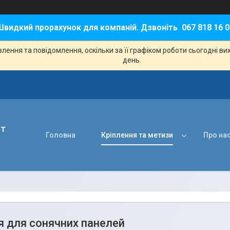
Швидкий прорахунок для компаній. Дзвоніть 067 818 16 0
ення та повідомлення, оскільки за її графіком роботи сьогодні в
день.
нт
Головна
Кріплення та метизи
Про на
я для сонячних панелей