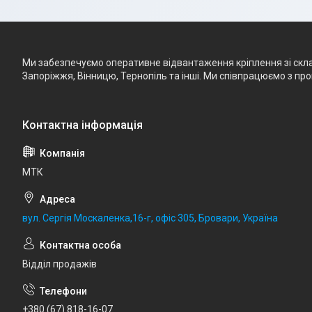
Ми забезпечуємо оперативне відвантаження кріплення зі складу
Запоріжжя, Вінницю, Тернопіль та інші. Ми співпрацюємо з п
МТК
вул. Сергія Москаленка,16-г, офіс 305, Бровари, Україна
Відділ продажів
+380 (67) 818-16-07