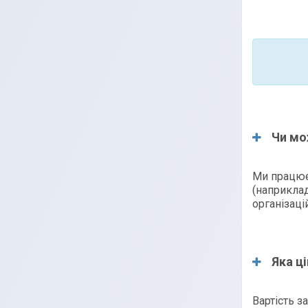
Чи мо
Ми працює
(наприклад
організаці
Яка ці
Вартість з