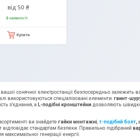
від 50 ₴
В наявності
Купити
 вашої сонячної електростанції безпосередньо залежить ві
влі використовуються спеціалізовані елементи:
гвинт-шур
сть з'єднання, а
L-подібні кронштейни
дозволяють швидко 
асортименті ви знайдете
гайки монтажні
,
т-подібий болт
,
т відповідає стандартам безпеки. Правильно підібраний
ва
я максимальної генерації енергії.