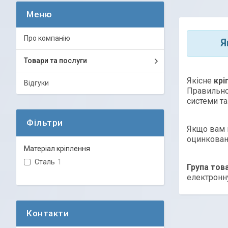
Про компанію
Я
Товари та послуги
Якісне
крі
Відгуки
Правильно
системи та
Фільтри
Якщо вам п
оцинковано
Матеріал кріплення
Сталь
1
Група тов
електронну