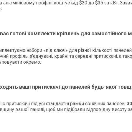
а алюмінієвому профілі коштує від $20 до $35 за кВт. Заз
в.
у вас готові комплекти кріплень для самостійного 
мплектуємо набори «під ключ» для різної кількості панелей (
ий профіль, з’єднувачі, крайні та середні притискачі, а та
куповувати окремо.
дходять ваші притискачі до панелей будь-якої товщ
і є притискачі під усі стандартні рамки сонячних панелей:
30
вщину вашої панелі, щоб ми підібрали відповідну висоту за