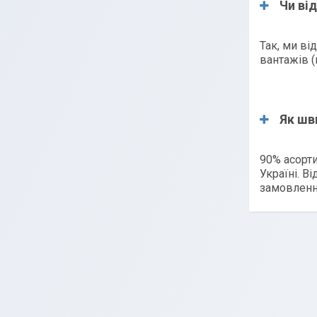
Чи ві
Так, ми в
вантажів (
Як шв
90% асорти
Україні. В
замовленн