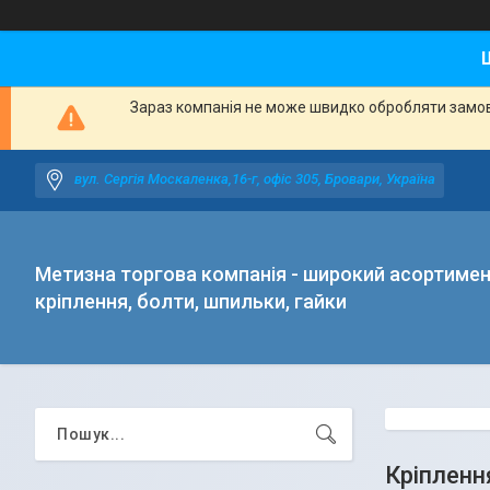
Зараз компанія не може швидко обробляти замовл
вул. Сергія Москаленка,16-г, офіс 305, Бровари, Україна
Метизна торгова компанія - широкий асортиме
кріплення, болти, шпильки, гайки
Кріпленн