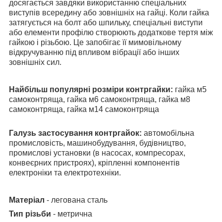
досягається завдяки використанню спеціальних
виступів всередину або зовнішніх на гайці. Коли гайка
затягується на болт або шпильку, спеціальні виступи
або елементи профілю створюють додаткове тертя між
гайкою і різьбою. Це запобігає її мимовільному
відкручуванню під впливом вібрації або інших
зовнішніх сил.
Найбільш популярні розміри контргайки:
гайка м5
самоконтряща, гайка м6 самоконтряща, гайка м8
самоконтряща, гайка м14 самоконтряща
Галузь застосування контргайок:
автомобільна
промисловість, машинобудування, будівництво,
промислові установки (в насосах, компресорах,
конвеєрних пристроях), кріпленні компонентів
електроніки та електротехніки.
Матеріал
- легована сталь
Тип різьби
- метрична