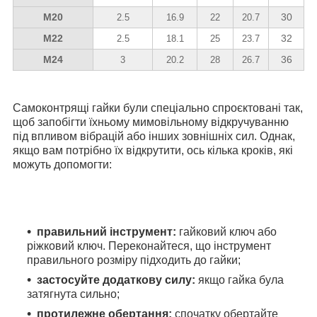
М20
30
2.5
16.9
22
20.7
М22
32
2.5
18.1
25
23.7
М24
36
3
20.2
28
26.7
Самоконтрящі гайки були спеціально спроєктовані так,
щоб запобігти їхньому мимовільному відкручуванню
під впливом вібрацій або інших зовнішніх сил. Однак,
якщо вам потрібно їх відкрутити, ось кілька кроків, які
можуть допомогти:
правильний інструмент:
гайковий ключ або
ріжковий ключ. Переконайтеся, що інструмент
правильного розміру підходить до гайки;
застосуйте додаткову силу:
якщо гайка була
затягнута сильно;
протилежне обертання:
спочатку обертайте