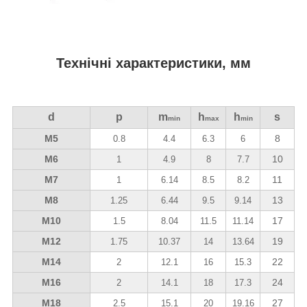
Технічні характеристики, мм
d
p
m
h
h
s
min
max
min
М5
8
0.8
4.4
6.3
6
М6
10
1
4.9
8
7.7
М7
11
1
6.14
8.5
8.2
М8
13
1.25
6.44
9.5
9.14
М10
17
1.5
8.04
11.5
11.14
М12
19
1.75
10.37
14
13.64
М14
22
2
12.1
16
15.3
М16
24
2
14.1
18
17.3
М18
27
2.5
15.1
20
19.16