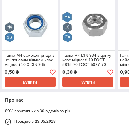
Гайка М4 самоконтряща з
Гайка M4 DIN 934 в цинку
Гайк
нейлоновим кільцем клас
клас міцності 10 ГОСТ
нейл
міцності 10.0 DIN 985
5915-70 ГОСТ 5927-70
міцн
0,50
0,30
0,9
₴
₴
Купити
Купити
Про нас
89% позитивних з 30 відгуків за рік
Працює з 23.05.2018