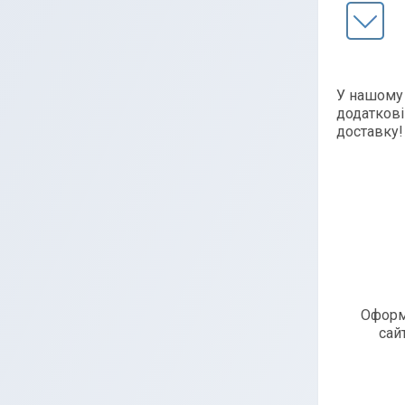
У нашому 
додаткові
доставку
Оформ
сай