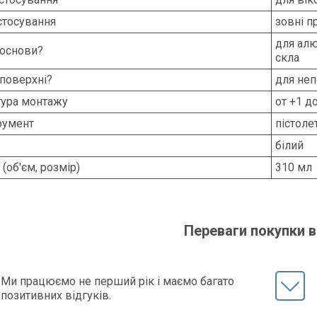
стосування
зовні 
для алю
 основи?
скла
 поверхні?
для неп
ура монтажу
от +1 д
румент
пістоле
білий
 (об'єм, розмір)
310 мл
Переваги покупки в
Ми працюємо не перший рік і маємо багато
позитивних відгуків.