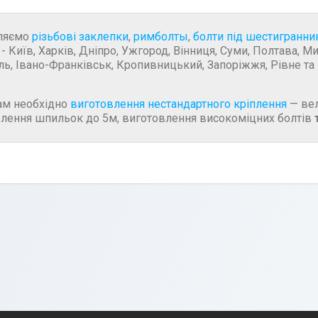
ляємо
різьбові заклепки
,
римболты
,
болти під шестигранни
 - Київ, Харків, Дніпро, Ужгород, Вінниця, Суми, Полтава, М
ль, Івано-Франківськ, Кропивницький, Запоріжжя, Рівне та і
ам необхідно
виготовлення нестандартного кріплення
—
вел
лення шпильок до 5м, виготовлення високоміцних болтів