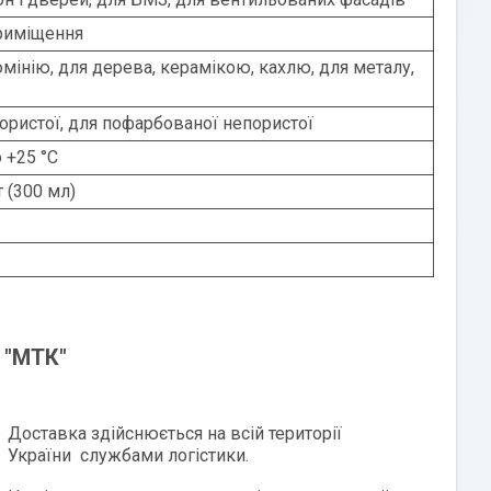
приміщення
мінію, для дерева, керамікою, кахлю, для металу,
ористої, для пофарбованої непористої
о +25 °С
т (300 мл)
 "МТК"
Доставка здійснюється на всій території
України службами логістики.