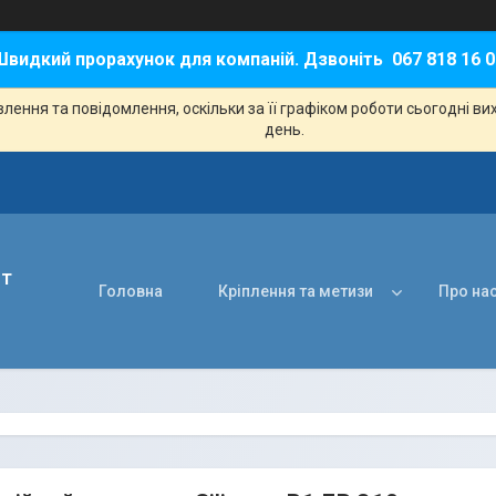
Швидкий прорахунок для компаній. Дзвоніть 067 818 16 0
ення та повідомлення, оскільки за її графіком роботи сьогодні в
день.
нт
Головна
Кріплення та метизи
Про на