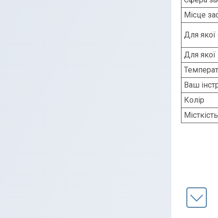
Місце за
Для якої
Для якої
Температ
Ваш інст
Колір
Місткість