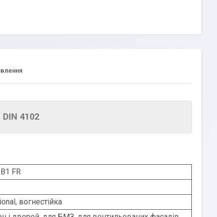
овлення
 DIN 4102
 B1 FR
ional, вогнестійка
он і дверей, для БМЗ, для вентильованих фасадів