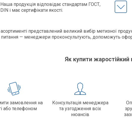
Наша продукція відповідає стандартам ГОСТ,
DIN і має сертифікати якості.
асортименті представлений великий вибір метизної продук
 питання — менеджери проконсультують, допоможуть офор
!
Як купити жаростійкий
ити замовлення на
Консультація менеджера
Оп
ті або телефоном
та узгодження всіх
зр
нюансів
заз