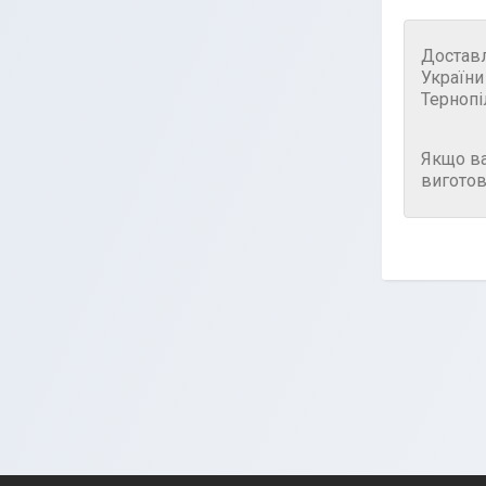
Достав
України
Тернопі
Якщо в
виготов