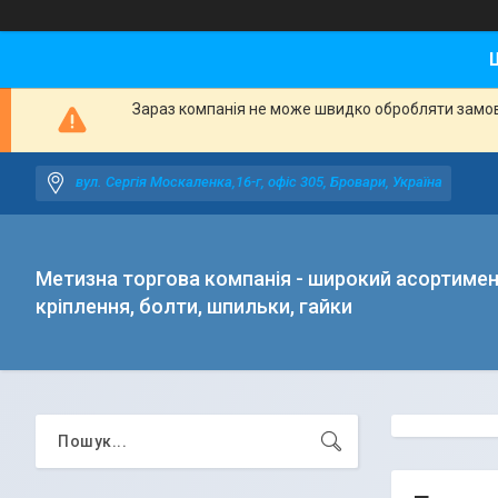
Зараз компанія не може швидко обробляти замовл
вул. Сергія Москаленка,16-г, офіс 305, Бровари, Україна
Метизна торгова компанія - широкий асортиме
кріплення, болти, шпильки, гайки