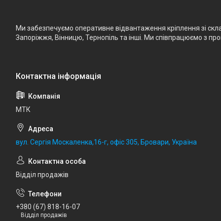
Ми забезпечуємо оперативне відвантаження кріплення зі складу
Запоріжжя, Вінницю, Тернопіль та інші. Ми співпрацюємо з п
МТК
вул. Сергія Москаленка,16-г, офіс 305, Бровари, Україна
Відділ продажів
+380 (67) 818-16-07
Відділ продажів