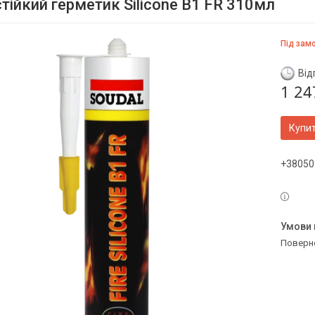
тійкий герметик Siliconе B1 FR 310мл
Під зам
Від
1 24
Купи
+38050
поверн