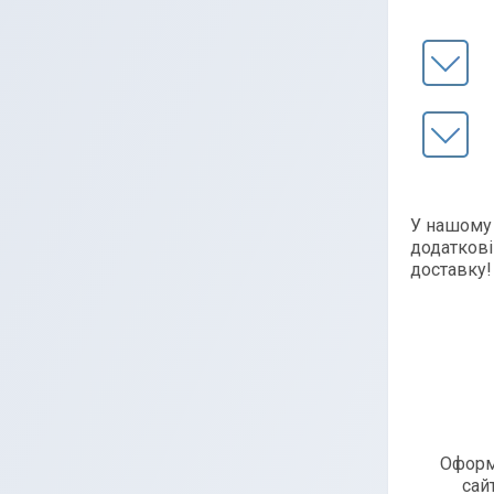
У нашому 
додаткові
доставку
Оформ
сай