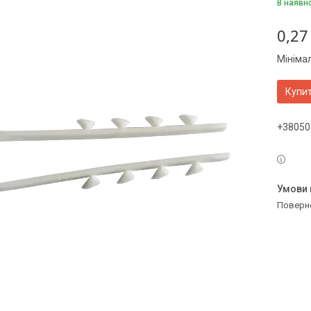
В наявн
0,27
Мініма
Купи
+38050
поверн