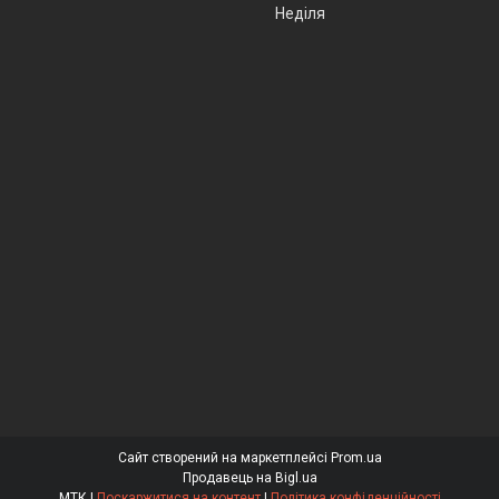
Неділя
Сайт створений на маркетплейсі
Prom.ua
Продавець на Bigl.ua
МТК |
Поскаржитися на контент
|
Політика конфіденційності