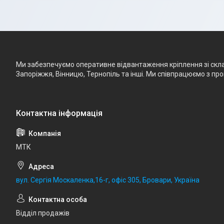
Ми забезпечуємо оперативне відвантаження кріплення зі складу
Запоріжжя, Вінницю, Тернопіль та інші. Ми співпрацюємо з п
МТК
вул. Сергія Москаленка,16-г, офіс 305, Бровари, Україна
Відділ продажів