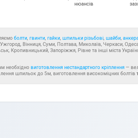
нюансів
заз
ляємо
болти
,
гвинти
,
гайки
,
шпильки різьбові
,
шайби
,
анкер
 Ужгород, Вінниця, Суми, Полтава, Миколаїв, Черкаси, Одеса,
ськ, Кропивницький, Запоріжжя, Рівне та інші міста Україн
ам необхідно
виготовлення нестандартного кріплення
— вел
лення шпильок до 5м, виготовлення високоміцних болтів