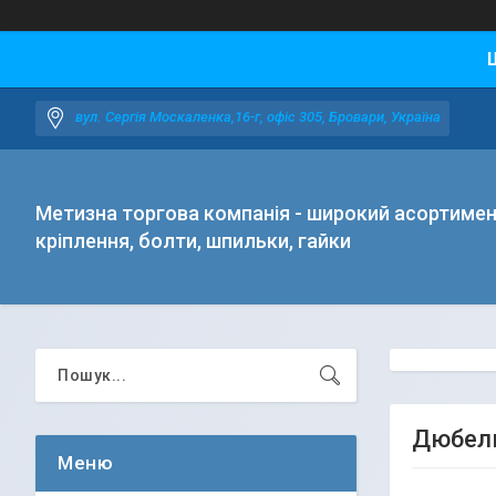
вул. Сергія Москаленка,16-г, офіс 305, Бровари, Україна
Метизна торгова компанія - широкий асортиме
кріплення, болти, шпильки, гайки
Дюбель