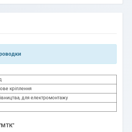
роводки
д
ове кріплення
івництва, для електромонтажу
 "МТК"