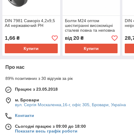
DIN 7981 Саморіз 4,2х9,5
Болти М24 оптом
DIN 
А4 нержавіючий PH
шестигранні високоміцні
неір
сталеві повна та неповна
різьба
1,66
20
28,
₴
від
₴
Купити
Купити
Про нас
89% позитивних з 30 відгуків за рік
Працює з 23.05.2018
м. Бровари
вул. Сергія Москаленка,16-г, офіс 305, Бровари, Україна
Контакти
Сьогодні працює з 09:00 до 18:00
Показати весь графік роботи