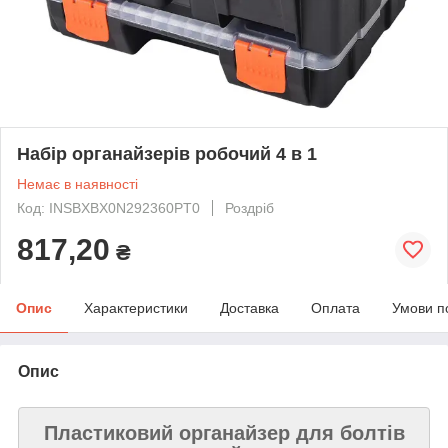
Набір органайзерів робочий 4 в 1
Немає в наявності
Код: INSBXBX0N292360PT0
Роздріб
817,20
₴
Опис
Характеристики
Доставка
Оплата
Умови п
Опис
Пластиковий органайзер для болтів