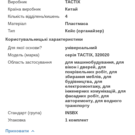
Виробник
TACTIX
Країна виробник
Китай
Кількість відділень/кишень
4
Матеріал
Пластмаса
Тип
Кейс (органайзер)
Користувальницькі характеристики
Для якої основи?
універсальний
Модель (марка)
серія TACTIX, 320020
Область застосування
для машинобудування, для
вікон і дверей, для
покрівельних робіт, для
збирання меблів, для
будівництва, для
електромонтажу, для
інженерних комунікацій, для
фасадних робіт, для
авторемонту, для водного
транспорту
Стандарт (група)
INSBX
Упаковка
1 комплект
Приховати