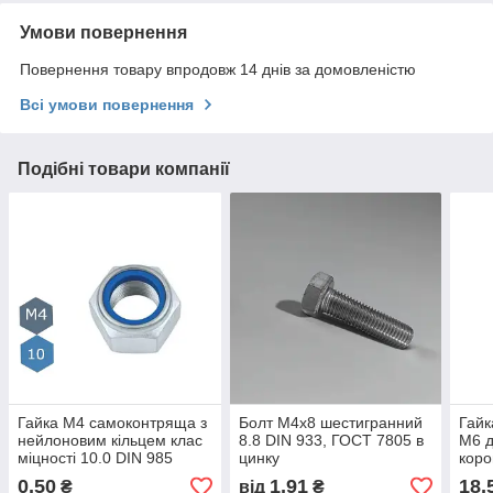
Умови повернення
Повернення товару впродовж 14 днів за домовленістю
Всі умови повернення
Подібні товари компанії
Гайка М4 самоконтряща з
Болт M4х8 шестигранний
Гайк
нейлоновим кільцем клас
8.8 DIN 933, ГОСТ 7805 в
М6 д
міцності 10.0 DIN 985
цинку
коро
0,50
1,91
18,
₴
від
₴