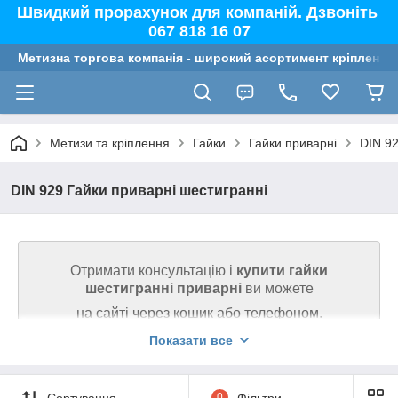
Швидкий прорахунок для компаній. Дзвоніть
067 818 16 07
Метизна торгова компанія - широкий асортимент кріплення,
Метизи та кріплення
Гайки
Гайки приварні
DIN 92
DIN 929 Гайки приварні шестигранні
Отримати консультацію і
купити гайки
шестигранні приварні
ви можете
на сайті через кошик або телефоном.
Показати все
Ми гарантуємо високу якість товару на сайті.
Телефонуйте 067 818 16 07
Сортування
0
Фільтри