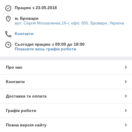
(точкового) зварювання.
Працює з 23.05.2018
м. Бровари
Широко використовуються в кузовобудуванні,
вул. Сергія Москаленка,16-г, офіс 305, Бровари, Україна
автомобілебудуванні, тракторобудуванні та
житловому будівництві, особливо в місцях, де
Контакти
кріпильні вузли зазнають високих навантажень і існує
Сьогодні працює з 09:00 до 18:00
ризик самовідгвинчування.
Показати весь графік роботи
Про нас
Контакти
Доставка та оплата
Графік роботи
Повна версія сайту