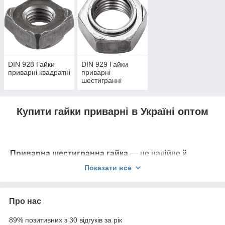
DIN 928 Гайки
DIN 929 Гайки
приварні квадратні
приварні
шестигранні
Купити гайки приварні в Україні оптом
Приварна шестигранна гайка
— це надійне й
універсальне кріплення, виготовлене з високоміцних
Показати все
матеріалів, таких як нержавіюча сталь або легована
сталь. Її шестигранна або квадратна форма
забезпечує зручне захоплення гайковим ключем.
Про нас
Приварна гайка, на відміну від стандартної
гайки
,
надійно приварюється до листової сталі або інших
89% позитивних з 30 відгуків за рік
металевих компонентів за допомогою контактного