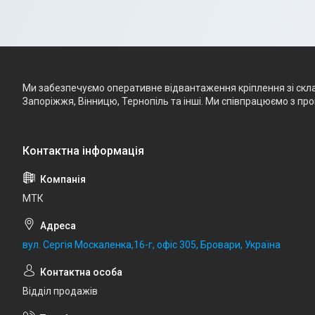
Ми забезпечуємо оперативне відвантаження кріплення зі складу
Запоріжжя, Вінницю, Тернопіль та інші. Ми співпрацюємо з п
МТК
вул. Сергія Москаленка,16-г, офіс 305, Бровари, Україна
Відділ продажів