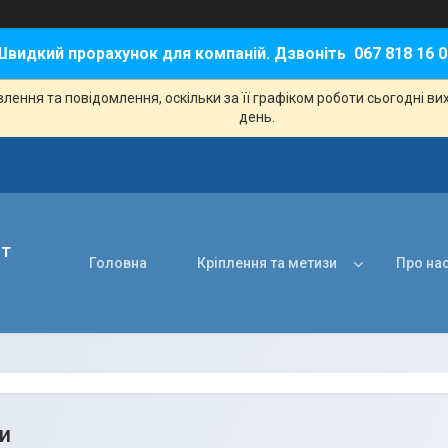
Швидкий прорахунок для компаній. Дзвоніть 067 818 16 0
ення та повідомлення, оскільки за її графіком роботи сьогодні в
день.
нт
Головна
Кріплення та метизи
Про на
ти