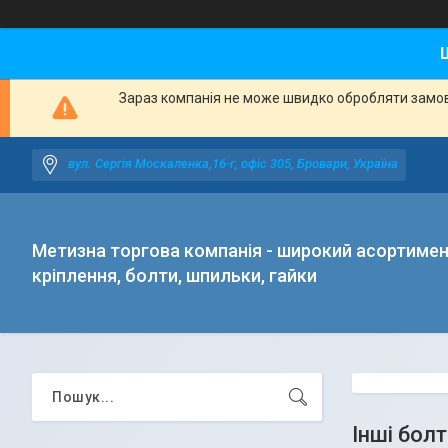
Зараз компанія не може швидко обробляти замовл
вул. Сергія Москаленка,16-г, офіс 305, Бровари, Україна
Метизна торгова компанія - широкий асортиме
кріплення, болти, шпильки, гайки
Інші бол