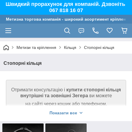
Швидкий прорахунок для компаній. Дзвоніть
067 818 16 07
Метизна торгова компанія - широкий асортимент кріплення,
Метизи та кріплення
Кільця
Стопорні кільця
Стопорні кільця
Отримати консультацію і
купити стопорні кільця
внутрішні та зовнішні Зегера
ви можете
на сайті через кошик або телефоном.
Показати все
Ми гарантуємо високу якість товару на сайті.
Телефонуйте 067 818 16 07