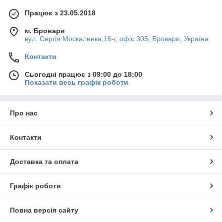
Працює з 23.05.2018
Вони забезпечують безпечну і надійну роботу
механізмів, а також збільшують їхній термін служби.
м. Бровари
Кільця з нержавійки володіють високим рівнем
вул. Сергія Москаленка,16-г, офіс 305, Бровари, Україна
захисту виробу від негативного впливу
Контакти
навколишнього середовища, і часто затребувані у
високотехнологічному обладнанні. Їх основним
Сьогодні працює з 09:00 до 18:00
завданням є фіксація підшипника або шестерні на
Показати весь графік роботи
валу механізму або в отворі. Попри просту
конструкцію, вироби вони виготовляються відповідно
до стандартів ГОСТ і DIN.
Також в асортименті
Про нас
представлені
болт
и
,
гайки
,
шпильки
.
Контакти
Які бувають види стопорних кілець?
Доставка та оплата
Графік роботи
У нашому асортименті представлені стопорні кільця
Повна версія сайту
двох видів: