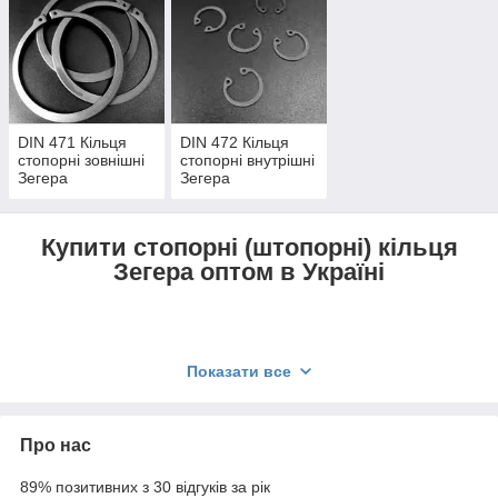
DIN 471 Кільця
DIN 472 Кільця
стопорні зовнішні
стопорні внутрішні
Зегера
Зегера
Купити стопорні (штопорні) кільця
Зегера оптом в Україні
Показати все
Стопорні кільця
— це напівзамкнене кільце з
вуглецевої (за необхідності оцинкованої) або
нержавіючої сталі, воно утримує деталь на
посадковому місці, фіксуючи її та не даючи змоги
Про нас
зісковзувати та провертатися. Іноді їх називають
штопорні кільця.
89% позитивних з 30 відгуків за рік