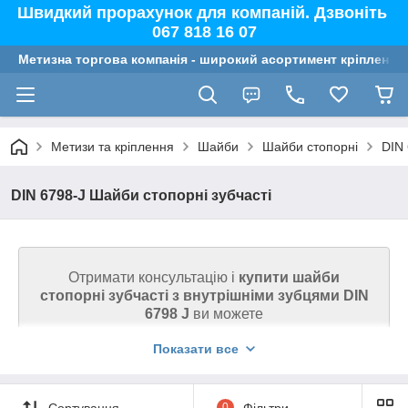
Швидкий прорахунок для компаній. Дзвоніть
067 818 16 07
Метизна торгова компанія - широкий асортимент кріплення,
Метизи та кріплення
Шайби
Шайби стопорні
DIN 
DIN 6798-J Шайби стопорні зубчасті
Отримати консультацію і
купити шайби
стопорні зубчасті з внутрішніми зубцями
DIN
6798 J
ви можете
через кошик на сайті або телефоном.
Показати все
Ми гарантуємо високу якість товару на сайті.
Дзвоніть (067) 818 16 07
Сортування
0
Фільтри