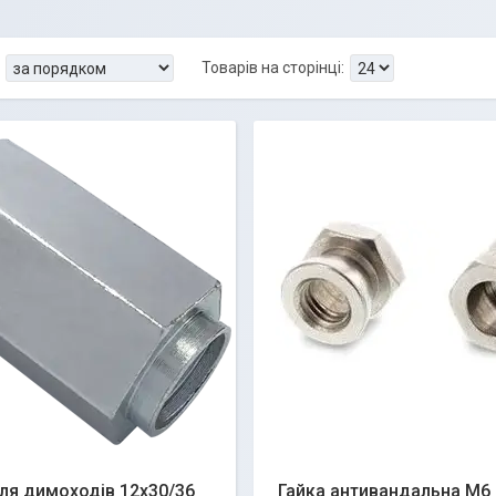
ля димоходів 12х30/36
Гайка антивандальна М6 