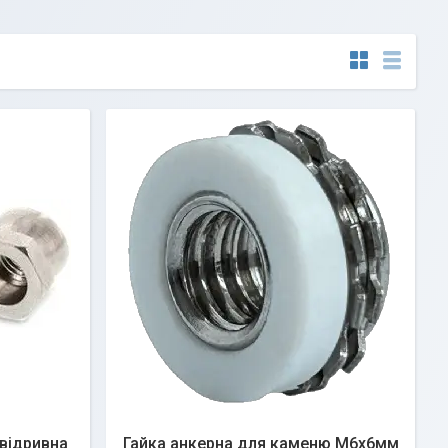
відривна
Гайка анкерна для каменю М6х6мм