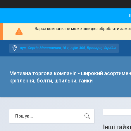
Зараз компанія не може швидко обробляти замовл
вул. Сергія Москаленка,16-г, офіс 305, Бровари, Україна
Метизна торгова компанія - широкий асортиме
кріплення, болти, шпильки, гайки
Інші гайк