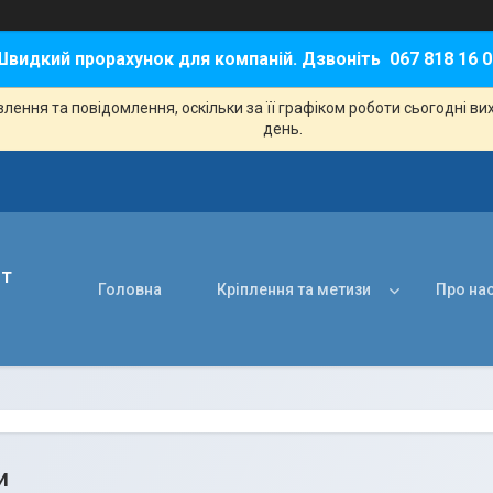
Швидкий прорахунок для компаній. Дзвоніть 067 818 16 0
ення та повідомлення, оскільки за її графіком роботи сьогодні в
день.
нт
Головна
Кріплення та метизи
Про на
и