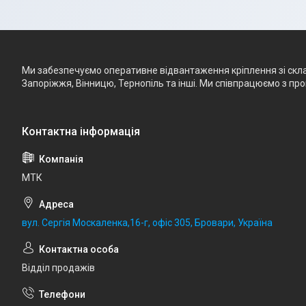
Ми забезпечуємо оперативне відвантаження кріплення зі складу
Запоріжжя, Вінницю, Тернопіль та інші. Ми співпрацюємо з п
МТК
вул. Сергія Москаленка,16-г, офіс 305, Бровари, Україна
Відділ продажів