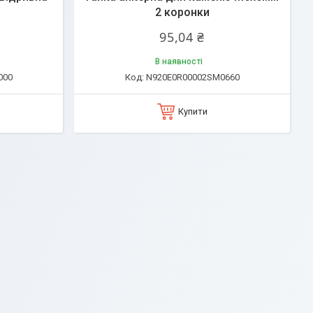
2 коронки
95,04 ₴
В наявності
000
N920E0R00002SM0660
Купити