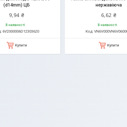
(d14mm) ЦБ
нержавіюча
9,94 ₴
6,62 ₴
В наявності
В наявності
6V2000006D12303620
VN6V000VN6V0600
Купити
Купити