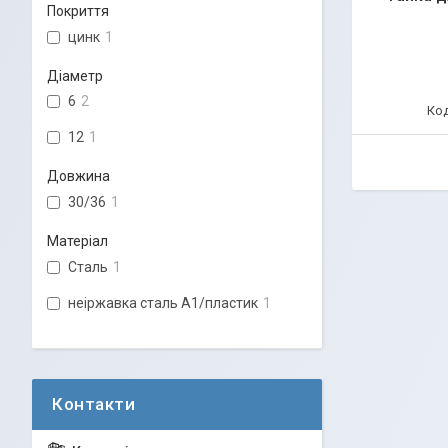
Покриття
цинк
1
Діаметр
6
2
12
1
Довжина
30/36
1
Матеріал
Сталь
1
неіржавка сталь А1/пластик
1