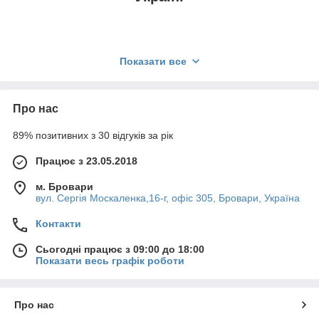
Шестигранна гайка
— це один із найпоширеніших
Показати все
типів гайок. Шість граней забезпечують зручний захват
і закручування
гайки
за допомогою таких інструментів
як ключ або гайковерт. Усередині нарізано різьбу, за
Про нас
допомогою якої гайка накручується на
болт
або
шпильку
відповідного діаметра і класу міцності.
89% позитивних з 30 відгуків за рік
Пропонуємо широкий вибір розмірів, класів міцності і
покриттів, вигідні ціни на металеві кріплення, швидку
Працює з 23.05.2018
доставку і професійну консультацію з підбору
високоміцних кріплень.
м. Бровари
вул. Сергія Москаленка,16-г, офіс 305, Бровари, Україна
Контакти
Гайки шестигранні
матеріали
—
Сьогодні працює з 09:00 до 18:00
виготовлення
Показати весь графік роботи
Під час вибору гайки важливо враховувати
Про нас
призначення та умови експлуатації метизів надалі. У