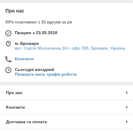
призначеними для встановлення шплінта. Шплінт,
проходячи через ці прорізи і отвір у болті або шпильці,
Про нас
забезпечує надійну фіксацію і запобігає мимовільному
відкручуванню, особливо в умовах вібрації.
89% позитивних з 30 відгуків за рік
Працює з 23.05.2018
Корончасті гайки: матеріали
м. Бровари
вул. Сергія Москаленка,16-г, офіс 305, Бровари, Україна
виготовлення
Контакти
Сьогодні вихідний
Корончаті гайки виготовляють із різних матеріалів,
Показати весь графік роботи
серед яких найбільш поширені:
Про нас
вуглецева або
для поліпшення
легована сталь
експлуатаційних
Контакти
характеристик сталеві
гайки можуть бути покриті
Доставка та оплата
цинком, що забезпечує
захист від корозії марки