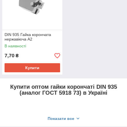
DIN 935 Гайка корончата
нержавіюча A2
В наявності
7,70
₴
Купити
Купити оптом гайки корончаті DIN 935
(аналог ГОСТ 5918 73) в Україні
Гайка корончата
представляє собою шестигранну
Показати все
гайку з радіальними прорізами на одному з торців,