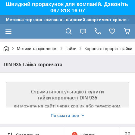
Швидкий прорахунок для компаній. Дзвоніть
067 818 16 07
Метизна торгова компанія - широкий асортимент кріплення,
Метизи та кріплення
Гайки
Корончаті прорізні гайки
DIN 935 Гайка корончата
Отримати консультацію і
купити
гайки корончасті DIN 935
ви можете на сайті через кошик або телефоном.
Показати все
Ми гарантуємо високу якість товару на сайті.
Телефонуйте 067 818 16 07
Сортування
0
Фільтри