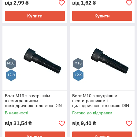
2,99
1,62
від
₴
від
₴
Купити
Купити
Болт М16 з внутрішнім
Болт М10 з внутрішнім
шестигранником і
шестигранником і
циліндричною головкою DIN
циліндричною головкою DIN
912 клас міцн.12.9
912 клас міцн.12.9
В наявності
Готово до відправки
31,54
9,40
від
₴
від
₴
Купити
Купити