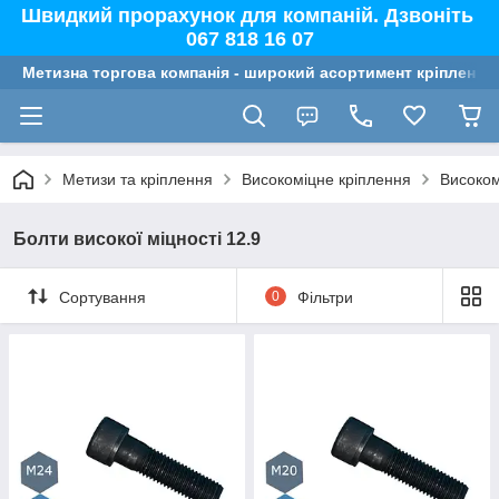
Швидкий прорахунок для компаній. Дзвоніть
067 818 16 07
Метизна торгова компанія - широкий асортимент кріплення,
Метизи та кріплення
Високоміцне кріплення
Високом
Болти високої міцності 12.9
Сортування
0
Фільтри