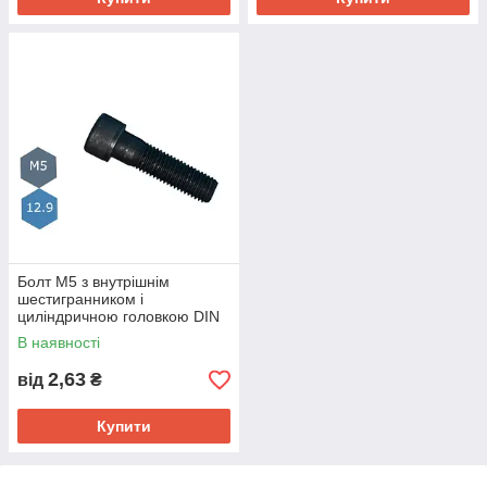
Болт М5 з внутрішнім
шестигранником і
циліндричною головкою DIN
912 клас міцн.12.9
В наявності
2,63
від
₴
Купити