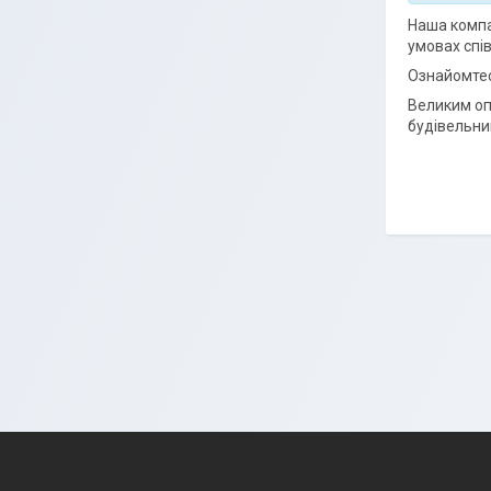
Наша компа
умовах спі
Ознайомтес
Великим оп
будівельни