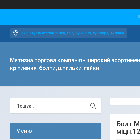
вул. Сергія Москаленка,16-г, офіс 305, Бровари, Україна
Метизна торгова компанія - широкий асортиме
кріплення, болти, шпильки, гайки
Болт М
міцн.12