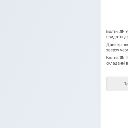
Болти DIN 
придатні д
Дане кріпл
зверху чере
Болти DIN 
складанні 
Пр