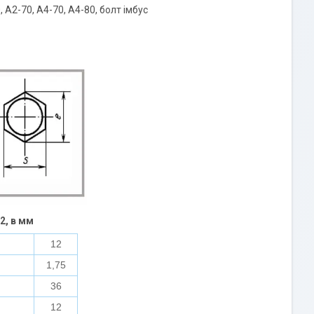
0, А2-70, А4-70, А4-80, болт імбус
2, в мм
12
1,75
36
12