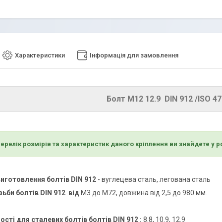
Характеристики
Інформація для замовлення
Болт М12 12.9 DIN 912 /ISO 47
ерелік розмірів та характеристик даного кріплення ви знайдете у р
виготовлення
болтів DIN 912
- вуглецева сталь, легована сталь
ізьби
болтів DIN 912
від
М3 до М72, довжина від 2,5 до 980 мм.
ості для сталевих болтів
болтів DIN 912
:
8.8, 10.9, 12.9