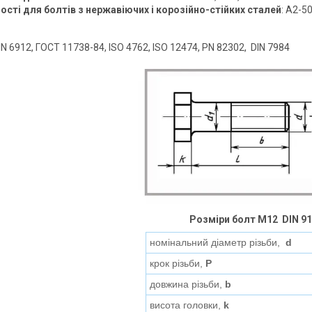
ості для болтів з нержавіючих і корозійно-стійких сталей
: А2-5
IN 6912, ГОСТ 11738-84, ISO 4762, ISO 12474, PN 82302, DIN 7984
Розміри б
олт
М12
DIN 91
номінальний діаметр різьби,
d
крок різьби,
P
довжина різьби,
b
висота головки,
k