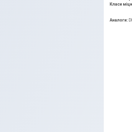
Класи міцн
Аналоги:
D