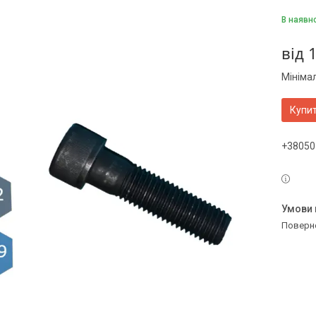
В наявн
від
1
Мініма
Купи
+38050
поверн