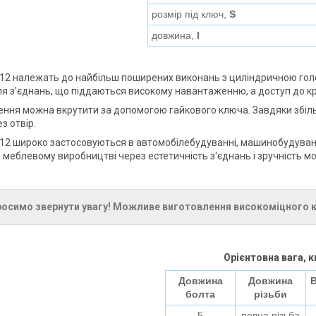
розмір під ключ,
S
довжина,
l
912 належать до найбільш поширених виконань з циліндричною го
ля з'єднань, що піддаються високому навантаженню, а доступ до 
ення можна вкрутити за допомогою гайкового ключа. Завдяки збіл
з отвір.
912 широко застосовуються в автомобілебудуванні, машинобудуванн
в меблевому виробництві через естетичність з'єднань і зручність м
осимо звернути увагу! Можливе виготовлення високоміцного крі
Орієнтовна вага, к
Довжина
Довжина
В
болта
різьби
5
повна різьба