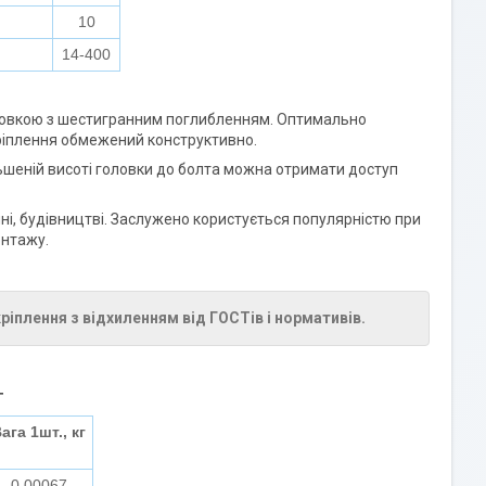
10
14-400
ловкою з шестигранним поглибленням. Оптимально
кріплення обмежений конструктивно.
ьшеній висоті головки до болта можна отримати доступ
і, будівництві. Заслужено користується популярністю при
онтажу.
плення з відхиленням від ГОСТів і нормативів.
г
ага 1шт., кг
0,00067