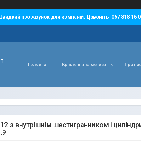
Швидкий прорахунок для компаній. Дзвоніть 067 818 16 0
нт
Головна
Кріплення та метизи
Про на
12 з внутрішнім шестигранником і цилінд
.9