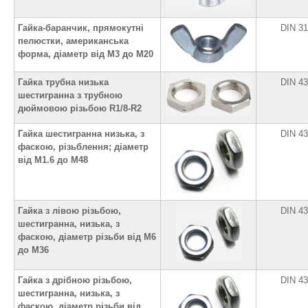
Гайка-баранчик, прямокутні
DIN 3
пелюстки, американська
форма, діаметр від М3 до М20
Гайка трубна низька
DIN 4
шестигранна з трубною
дюймовою різьбою R1/8-R2
Гайка шестигранна низька, з
DIN 4
фаскою, різьблення; діаметр
від М1.6 до М48
Гайка з лівою різьбою,
DIN 4
шестигранна, низька, з
фаскою, діаметр різьби від М6
до М36
Гайка з дрібною різьбою,
DIN 4
шестигранна, низька, з
фаскою, діаметр різьби від