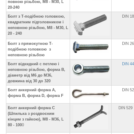
повною різьбою, M8 - M30, L
20-240
Болт з Т-подібною головкою,
DIN 1
квадратним підголовником і
неповною різьбою, M8 - M30, L
20 - 240
Болт з прямокутною Т-
DIN 2
подібною головкою з
неповною різьбою
Болт відкидний с петлею і
DIN 4
неповною різьбою, форма В,
діаметр від М6 до М36,
довжина від 30 до 320
Болт анкерний форма A,
DIN 5
форма B, форма D, форма F
Болт анкерний форма С
DIN 529
(Шпилька з роздвоєним
кінцем з гайкою), М8 - М36, L
80 - 100
0