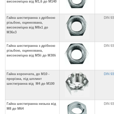
високоміцна від М1,6 до М140
Гайка шестигранна з дрібною
DIN 9
різьбою, оцинкована,
високоміцна від M8х1 до
M36х3
Гайка шестигранна з дрібною
DIN 9
різьбою, оцинкована,
високоміцна від M5li до M30li
Гайка корончата, до М10 -
DIN 9
прорізна, під шплинт
шестигранна від М4 до М100
Гайка шестигранна низька від
DIN 9
М8 до М64