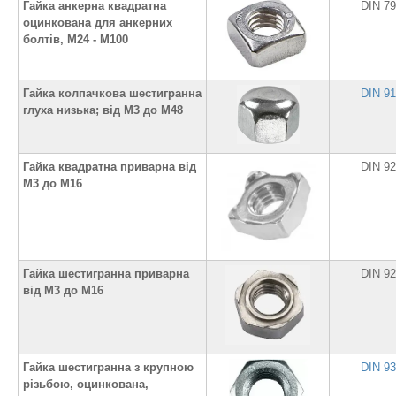
Гайка анкерна квадратна
DIN 7
оцинкована для анкерних
болтів, М24 - М100
Гайка колпачкова шестигранна
DIN 9
глуха низька; від М3 до М48
Гайка квадратна приварна від
DIN 9
М3 до М16
Гайка шестигранна приварна
DIN 9
від М3 до М16
Гайка шестигранна з крупною
DIN 9
різьбою, оцинкована,