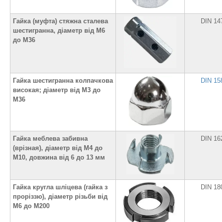
Гайка (муфта) стяжна сталева
DIN 14
шестигранна, діаметр від М6
до М36
Гайка шестигранна колпачкова
DIN 15
високая; діаметр від М3 до
М36
Гайка меблева забивна
DIN 16
(врізная), діаметр від М4 до
М10, довжина від 6 до 13 мм
Гайка кругла шліцева (гайка з
DIN 18
проріззю), діаметр різьби від
М6 до М200