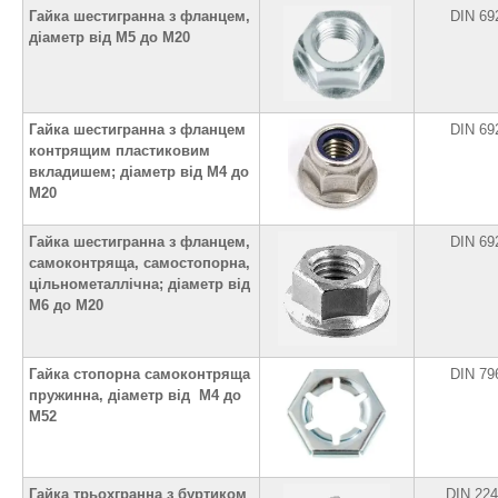
Гайка шестигранна з фланцем,
DIN 69
діаметр від М5 до М20
Гайка шестигранна з фланцем
DIN 69
контрящим пластиковим
вкладишем; діаметр від М4 до
М20
Гайка шестигранна з фланцем,
DIN 69
самоконтряща, самостопорна,
цільнометаллічна; діаметр від
М6 до М20
Гайка стопорна самоконтряща
DIN 79
пружинна, діаметр від М4 до
М52
Гайка трьохгранна з буртиком
DIN 22