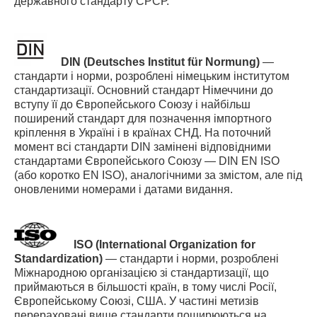
державного стандарту СРСР.
DIN
(Deutsches Institut für Normung)
—
стандарти і норми, розроблені німецьким інститутом
стандартизації. Основний стандарт Німеччини до
вступу її до Європейського Союзу і найбільш
поширений стандарт для позначення імпортного
кріплення в Україні і в країнах СНД. На поточний
момент всі стандарти DIN замінені відповідними
стандартами Європейського Союзу — DIN EN ISO
(або коротко EN ISO), аналогічними за змістом, але під
оновленими номерами і датами видання.
ISO
(International Organization for
Standardization)
— стандарти і норми, розроблені
Міжнародною організацією зі стандартизації, що
приймаються в більшості країн, в тому числі Росії,
Європейському Союзі, США. У частині метизів
перераховані вище стандарти поширюються на