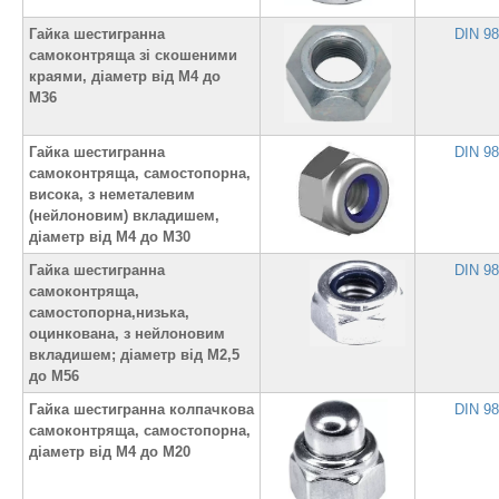
Гайка шестигранна
DIN 9
самоконтряща зі скошеними
краями, діаметр від М4 до
М36
Гайка шестигранна
DIN 9
самоконтряща, самостопорна,
висока, з неметалевим
(нейлоновим) вкладишем,
діаметр від М4 до М30
Гайка шестигранна
DIN 9
самоконтряща,
самостопорна,низька,
оцинкована, з нейлоновим
вкладишем; діаметр від М2,5
до М56
Гайка шестигранна колпачкова
DIN 9
самоконтряща, самостопорна,
діаметр від М4 до М20