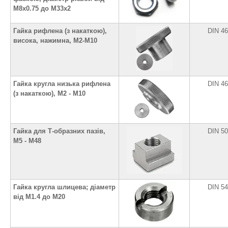
М8х0.75 до М33х2
Гайка рифлена (з накаткою),
DIN 4
висока, нажимна, М2-М10
Гайка кругла низька рифлена
DIN 4
(з накаткою), М2 - М10
Гайка для Т-образних пазів,
DIN 5
М5 - М48
Гайка кругла шлицева; діаметр
DIN 5
від М1.4 до М20