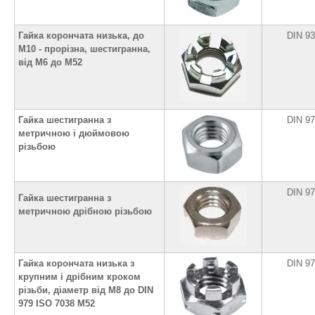
Гайка корончата низька, до
DIN 9
М10 - прорізна, шестигранна,
від М6 до М52
Гайка шестигранна з
DIN 9
метричною і дюймовою
різьбою
DIN 9
Гайка шестигранна з
метричною дрібною різьбою
Гайка корончата низька з
DIN 9
крупним і дрібним кроком
різьби, діаметр від М8 до DIN
979 ISO 7038 М52