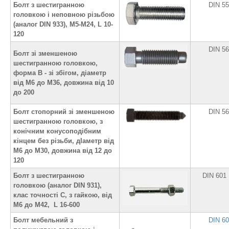
Болт з шестигранною
DIN 5
головкою і неповною різьбою
(аналог DIN 933), М5-М24, L 10-
120
DIN 5
Болт зі зменшеною
шестигранною головкою,
форма В - зі збігом, діаметр
від М6 до М36, довжина від 10
до 200
Болт стопорний зі зменшеною
DIN 5
шестигранною головкою, з
конічним конусоподібним
кінцем без різьби, дІаметр від
М6 до М30, довжина від 12 до
120
Болт з шестигранною
DIN 601
головкою (аналог DIN 931),
клас точності С, з гайкою, від
М6 до М42, L 16-600
Болт мебельний з
DIN 6