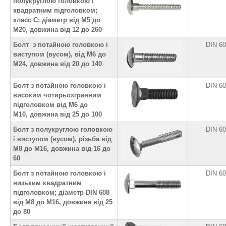
полукруглою головкою і
квадратним підголовком;
класс С; діаметр від М5 до
М20, довжина від 12 до 260
Болт з потайною головкою і
DIN 6
виступом (вусом), від М6 до
М24, довжина від 20 до 140
Болт з потайною головкою і
DIN 6
високим чотирьохгранним
підголовком від М6 до
М10, довжина від 25 до 100
Болт з полукруглою головкою
DIN 6
і виступом (вусом), різьба від
М8 до М16, довжина від 16 до
60
Болт з потайною головкою і
DIN 6
низьким квадратним
підголовком; діаметр DIN 608
від М8 до М16, довжина від 25
до 80