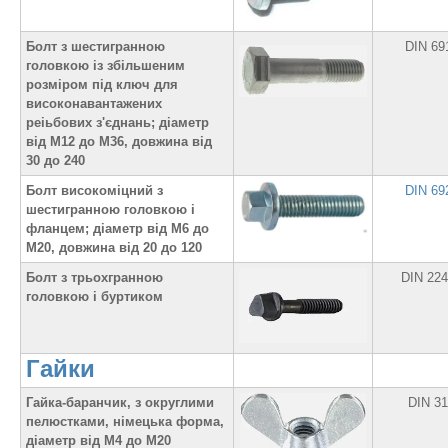
Болт з шестигранною
DIN 69
головкою із збільшеним
розміром під ключ для
високонавантажених
реіьбових з'єднань; діаметр
від М12 до М36, довжина від
30 до 240
Болт високоміцний з
DIN 69
шестигранною головкою і
фланцем; діаметр від М6 до
М20, довжина від 20 до 120
Болт з трьохгранною
DIN 22
головкою і буртиком
Гайки
Гайка-баранчик, з округлими
DIN 3
пелюстками, німецька форма,
діаметр від М4 до М20