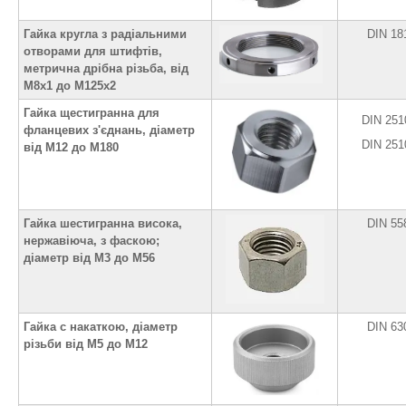
Гайка кругла з радіальними
DIN 18
отворами для штифтів,
метрична дрібна різьба, від
М8х1 до M125х2
Гайка щестигранна для
DIN 251
фланцевих з'єднань, діаметр
DIN 251
від М12 до М180
Гайка шестигранна висока,
DIN 55
нержавіюча, з фаскою;
діаметр від М3 до M56
Гайка с накаткою, діаметр
DIN 63
різьби від М5 до М12