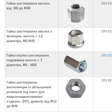
Гайка шестигранна висока,
DIN 63
від М6 до М48
Гайка шестигранна висока з
DIN 63
фланцем, висота = 1,5
діаметра, М6-М48
Гайка втулка шестигранна
DIN 63
подовжена висота = 3
діаметра, М6 - М20
DIN 69
Гайка шестигранна
високоміцна із збільшеним
розміром під ключ для
важкоконавантажених
з'єднань (HV), діаметр від М12
до М36