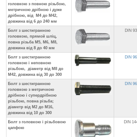
головкою з повною різьбою,
метричною дрібною і дуже
дрібною, від М4 до М42,
довжина від 6 до 240 мм
Болт з шестигранною
DIN 9
головкою, прямой шліц,
повна різьба М5, М6, М8,
довжина від 8 до 40 мм
Болт з шестигранною
DIN 9
головкою і неповною
різьбою, діаметр від М8 до
М42, довжина від 30 до 300
Болт з шестигранною
DIN 9
головкою з метричною
дрібною і супердрібною
різьбою, повна різьба;
діаметр від М2 до М16,
довжина від 10 до 300
Болт з головкою і різьбовою
DIN 14
цапфою