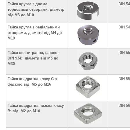
Гайка кругла з двома
DIN 5
торцевими отворами, діаметр
від М3 до М10
Гайка кругла з радіальними
DIN 5
отворами, діаметр від М4 до
М10
Гайка шестигранна, (аналог
DIN 5
DIN 934), діаметр від М5 до
М30
Гайка квадратна класу С з
DIN 5
фаскою від М5 до М16
Гайка квадратна низька класу
DIN 5
В; від М2 до М10