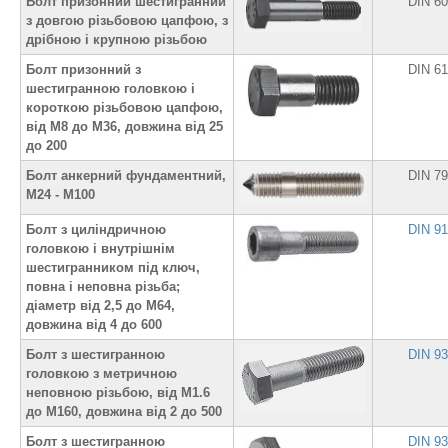
Болт призонний шестигранний
DIN 6
з довгою різьбовою цапфою, з
дрібною і крупною різьбою
Болт призонний з
DIN 6
шестигранною головкою і
короткою різьбовою цапфою,
від М8 до М36, довжина від 25
до 200
Болт анкерний фундаментний,
DIN 7
М24 - М100
Болт з циліндричною
DIN 9
головкою і внутрішнім
шестигранником під ключ,
повна і неповна різьба;
діаметр від 2,5 до М64,
довжина від 4 до 600
Болт з шестигранною
DIN 9
головкою з метричною
неповною різьбою, від М1.6
до М160, довжина від 2 до 500
Болт з шестигранною
DIN 9