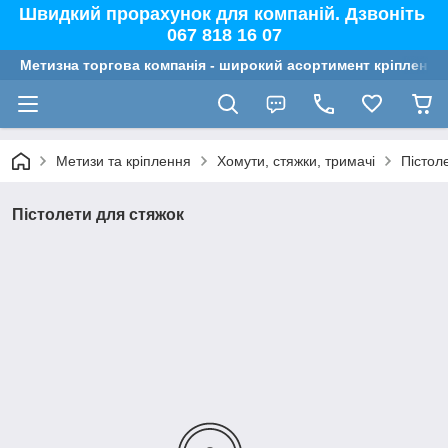
Швидкий прорахунок для компаній. Дзвоніть
067 818 16 07
Метизна торгова компанія - широкий асортимент кріплення,
Метизи та кріплення
Хомути, стяжки, тримачі
Пістол
Пістолети для стяжок