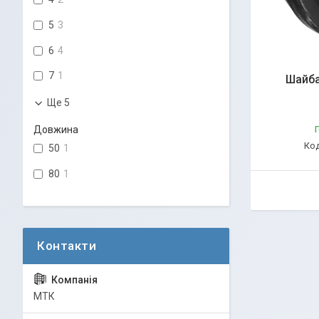
5
3
6
4
7
1
Шайба
Ще 5
Довжина
Г
50
1
80
1
МТК