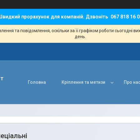
Швидкий прорахунок для компаній. Дзвоніть 067 818 16 0
ення та повідомлення, оскільки за її графіком роботи сьогодні в
день.
нт
Головна
Кріплення та метизи
Про на
еціальні