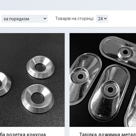
ба розетка конусна
Тарілка дожимна метал