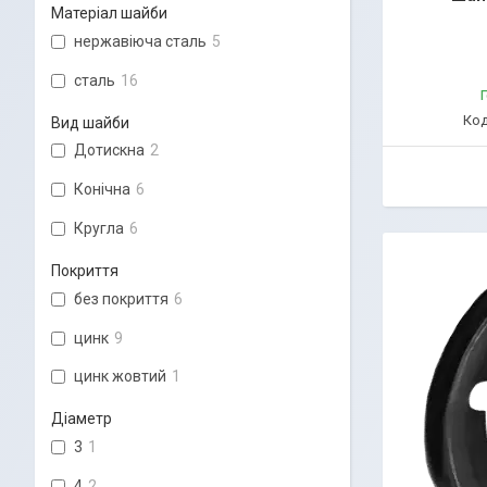
Матеріал шайби
нержавіюча сталь
5
сталь
16
Г
Вид шайби
Дотискна
2
Конічна
6
Кругла
6
Покриття
без покриття
6
цинк
9
цинк жовтий
1
Діаметр
3
1
4
2