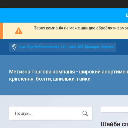
Зараз компанія не може швидко обробляти замовл
вул. Сергія Москаленка,16-г, офіс 305, Бровари, Україна
Метизна торгова компанія - широкий асортиме
кріплення, болти, шпильки, гайки
Шайби сп