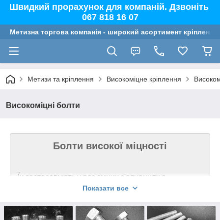
Швидкий прорахунок для компаній. Дзвоніть
067 818 16 07
Метизна торгова компанія - широкий асортимент кріплення,
Метизи та кріплення
Високоміцне кріплення
Високом
Високоміцні болти
Болти високої міцності
Їх
застосовують у роз'ємних з'єднаннях з
надмірними навантаженнями, де пред'являються
Показати все
високі вимоги щодо міцності та надійності. Також
ці болти мають стійкість до статичних та
динамічних (циклічних та ударних) навантажень.