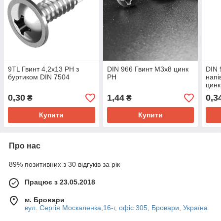
9TL Гвинт 4,2х13 PH з
DIN 966 Гвинт М3х8 цинк
DIN 
буртиком DIN 7504
PH
напі
цинк
0,30
1,44
0,3
₴
₴
Купити
Купити
Про нас
89% позитивних з 30 відгуків за рік
Працює з 23.05.2018
м. Бровари
вул. Сергія Москаленка,16-г, офіс 305, Бровари, Україна