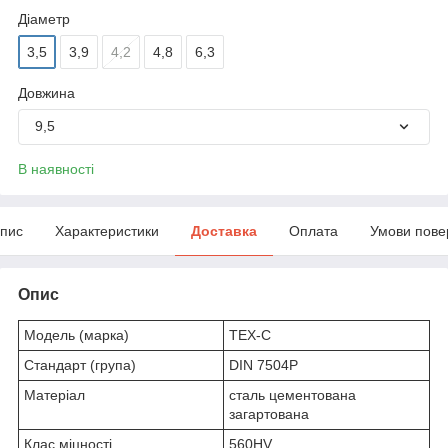
Діаметр
3,5
3,9
4,2
4,8
6,3
Довжина
9,5
В наявності
пис
Характеристики
Доставка
Оплата
Умови пове
Опис
Модель (марка)
TEX-C
Стандарт (група)
DIN 7504P
Матеріал
сталь цементована
загартована
Клас міцності
560HV