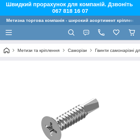
Швидкий прорахунок для компаній. Дзвоніть
067 818 16 07
Метизна торгова компанія - широкий асортимент кріплення,
Метизи та кріплення
Саморізи
Гвинти самонарізні д