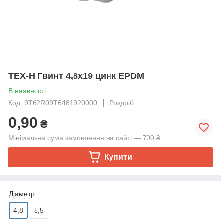
TEX-H Гвинт 4,8х19 цинк EPDM
В наявності
Код: 9T62R09T6481920000
Роздріб
0,90
₴
Мінімальна сума замовлення на сайті — 700 ₴
Купити
Діаметр
4,8
5,5