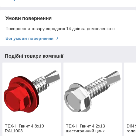
Умови повернення
Повернення товару впродовж 14 днів за домовленістю
Всі умови повернення
Подібні товари компанії
TEX-H Гвинт 4,8х19
TEX-H Гвинт 4,2х13
DIN 
RAL1003
шестигранний цинк
голо