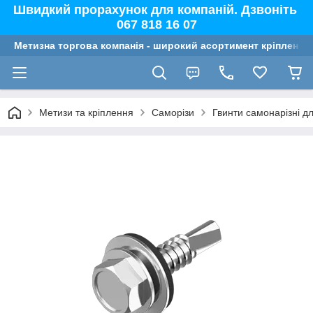
Швидкий прорахунок для компаній. Дзвоніть
067 818 16 07
Метизна торгова компанія - широкий асортимент кріплення,
Метизи та кріплення
Саморізи
Гвинти самонарізні д