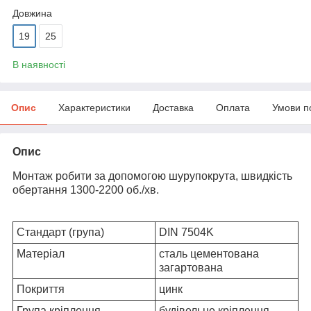
Довжина
19
25
В наявності
Опис
Характеристики
Доставка
Оплата
Умови п
Опис
Монтаж робити за допомогою шурупокрута, швидкість
обертання 1300-2200 об./хв.
Стандарт (група)
DIN 7504K
Матеріал
сталь цементована
загартована
Покриття
цинк
Група кріплення
будівельне кріплення