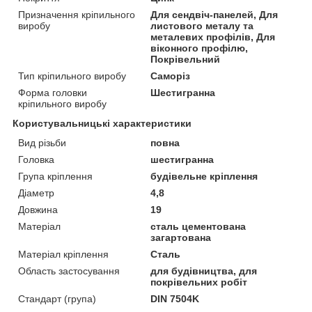
Призначення кріпильного
Для сендвіч-панелей, Для
виробу
листового металу та
металевих профілів, Для
віконного профілю,
Покрівельний
Тип кріпильного виробу
Саморіз
Форма головки
Шестигранна
кріпильного виробу
Користувальницькі характеристики
Вид різьби
повна
Головка
шестигранна
Група кріплення
будівельне кріплення
Діаметр
4,8
Довжина
19
Матеріал
сталь цементована
загартована
Матеріал кріплення
Сталь
Область застосування
для будівництва, для
покрівельних робіт
Стандарт (група)
DIN 7504K