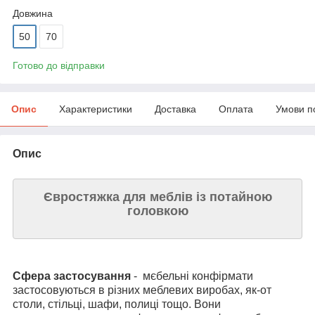
Довжина
50
70
Готово до відправки
Опис
Характеристики
Доставка
Оплата
Умови п
Опис
Євростяжка для меблів із потайною
головкою
Сфера застосування
- мєбельні конфірмати
застосовуються в різних меблевих виробах, як-от
столи, стільці, шафи, полиці тощо. Вони