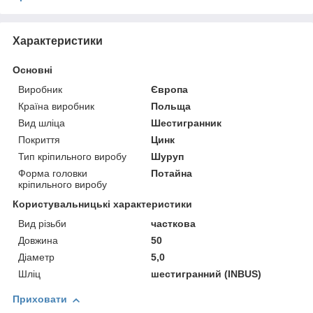
Характеристики
Основні
Виробник
Європа
Країна виробник
Польща
Вид шліца
Шестигранник
Покриття
Цинк
Тип кріпильного виробу
Шуруп
Форма головки
Потайна
кріпильного виробу
Користувальницькі характеристики
Вид різьби
часткова
Довжина
50
Діаметр
5,0
Шліц
шестигранний (INBUS)
Приховати