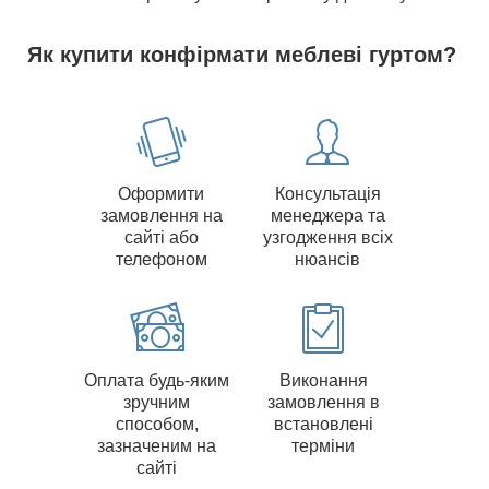
Як купити конфірмати меблеві гуртом?
Оформити
Консультація
замовлення на
менеджера та
сайті або
узгодження всіх
телефоном
нюансів
Оплата будь-яким
Виконання
зручним
замовлення в
способом,
встановлені
зазначеним на
терміни
сайті