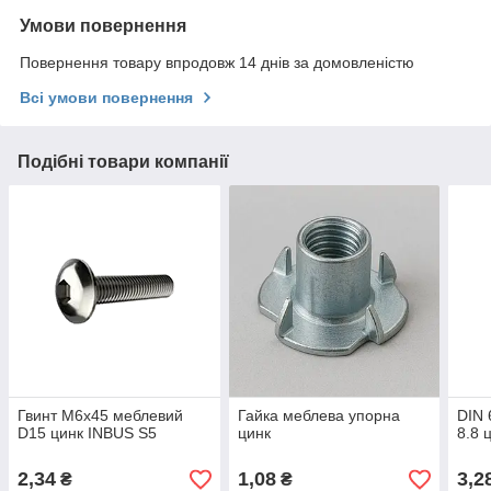
Умови повернення
Повернення товару впродовж 14 днів за домовленістю
Всі умови повернення
Подібні товари компанії
Гвинт M6x45 меблевий
Гайка меблева упорна
DIN 
D15 цинк INBUS S5
цинк
8.8 
2,34
1,08
3,2
₴
₴