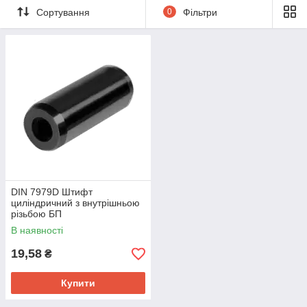
Телефонуйте 067 818 16 07
Сортування
0
Фільтри
DIN 7979D Штифт
циліндричний з внутрішньою
різьбою БП
В наявності
19,58
₴
Купити