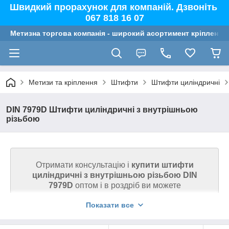
Швидкий прорахунок для компаній. Дзвоніть
067 818 16 07
Метизна торгова компанія - широкий асортимент кріплення,
Метизи та кріплення
Штифти
Штифти циліндричні
DIN 7979D Штифти циліндричні з внутрішньою
різьбою
Отримати консультацію і
купити штифти
циліндричні з внутрішньою різьбою DIN
7979D
оптом і в роздріб ви можете
на сайті через кошик або телефоном.
Показати все
Ми гарантуємо високу якість товару на сайті.