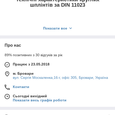
шплінтів за DIN 11023
Показати все
Про нас
89% позитивних з 30 відгуків за рік
Працює з 23.05.2018
м. Бровари
вул. Сергія Москаленка,16-г, офіс 305, Бровари, Україна
Контакти
Діа
Дов
Внутрішній діаметр
Товщина
Сьогодні вихідний
мет
жин
чеки, c
матеріала, f
Показати весь графік роботи
р d
а
сте
ржн