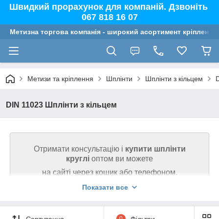
Швидкий прорахунок для компаній. Дзвоніть
067 818 16 07
Метизна торгова компанія - широкий асортимент кріплення,
Метизи та кріплення
Шплінти
Шплінти з кільцем
D
DIN 11023 Шплінти з кільцем
Отримати консультацію і
купити шплінти
круглі
оптом ви можете
на сайті через кошик або телефоном.
Показати все
Ми гарантуємо високу якість товару на сайті.
Телефонуйте 067 818 16 07
Сортування
0
Фільтри