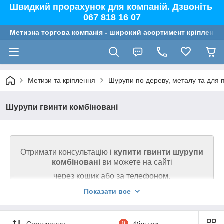
Швидкий прорахунок для компаній. Дзвоніть
067 818 16 07
Метизна торгова компанія - широкий асортимент кріплення,
Метизи та кріплення
Шурупи по дереву, металу та для
Шурупи гвинти комбіновані
Отримати консультацію і
купити гвинти шурупи
комбіновані
ви можете на сайті
через кошик або за телефоном.
Показати все
Ми гарантуємо високу якість товару на сайті.
Телефонуйте 067 818 16 07
Сортування
0
Фільтри