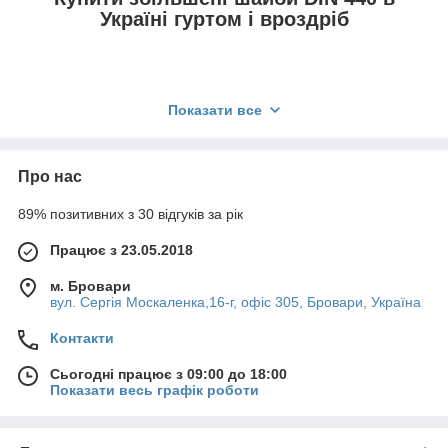
Україні гуртом і вроздріб
Збільшені шайби, виготовлені за стандартом DIN
Показати все
440
—
це спеціалізовані кріпильні елементи, які
використовуються для збільшення площі опорного
зіткнення кріплення з поверхнею. Ці шайби мають
Про нас
більший зовнішній діаметр і товщину порівняно зі
звичайними плоскими
шайбами
, що робить їх
89% позитивних з 30 відгуків за рік
особливо корисними для машинобудування, меблевої
промисловості та дерев'яних конструкцій.
Працює з 23.05.2018
м. Бровари
вул. Сергія Москаленка,16-г, офіс 305, Бровари, Україна
Матеріали виготовлення кузовних шайб
Контакти
Сьогодні працює з 09:00 до 18:00
Збільшені шайби найчастіше роблять із вуглецевої
Показати весь графік роботи
сталі. Це дає доступну ціну та високу міцність. Для
опору корозії використовують метод гарячого
цинкування. Оцинковані кузовні шайби довго служать