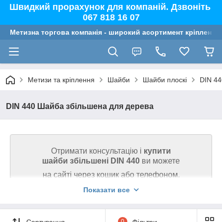
Швидкий прорахунок для компаній. Дзвоніть
067 818 16 07
Метизна торгова компанія - широкий асортимент кріплення,
Метизи та кріплення
Шайби
Шайби плоскі
DIN 44
DIN 440 Шайба збільшена для дерева
Отримати консультацію і
купити
шайби збільшені DIN 440
ви можете
на сайті через кошик або телефоном.
Показати все
Ми гарантуємо високу якість товару на сайті.
Телефонуйте 067 818 16 07
Сортування
0
Фільтри