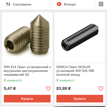
Сортування
0
Фільтри
DIN 914 Гвинт установочний з
DIN914 Гвинт М16х35
внутрішнім шестигранником
установний 45H БЖ INB
нержавіючий А2
конічний кінець
В наявності
В наявності
5,47
83,88
₴
₴
Купити
Купити