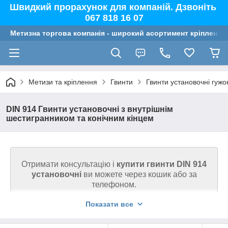
Швидкий прорахунок для компаній. Дзвоніть
067 818 16 07
Метизна торгова компанія - широкий асортимент кріплення,
Метизи та кріплення
Гвинти
Гвинти установочні гужо
DIN 914 Гвинти установочні з внутрішнім
шестигранником та конічним кінцем
Отримати консультацію і
купити гвинти DIN 914
установочні
ви можете через кошик або за
телефоном.
Показати все
Ми гарантуємо високу якість товару на сайті.
Дзвоніть (067) 818 16 07