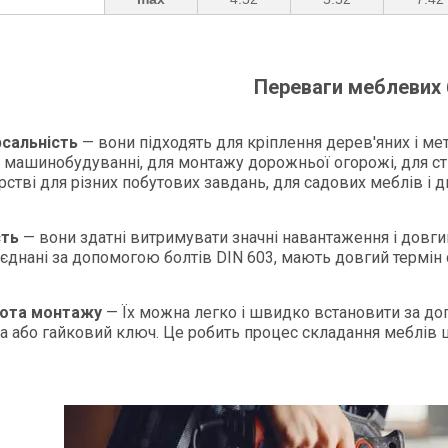
Переваги меблевих
рсальність
— вони підходять для кріплення дерев'яних і ме
у машинобудуванні, для монтажу дорожньої огорожі, для с
рстві для різних побутових завдань, для садових меблів і 
сть
— вони здатні витримувати значні навантаження і довгий
з'єднані за допомогою болтів DIN 603, мають довгий термін
тота монтажу
— Їх можна легко і швидко встановити за до
а або гайковий ключ. Це робить процес складання меблів 