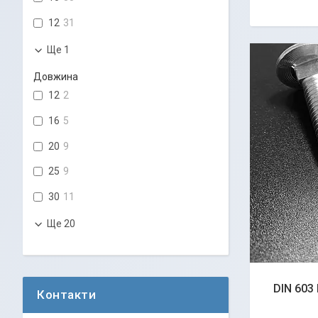
12
31
Ще 1
Довжина
12
2
16
5
20
9
25
9
30
11
Ще 20
DIN 603