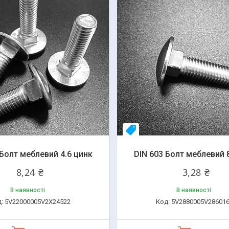
Топ продаж
 Болт меблевий 4.6 цинк
DIN 603 Болт меблевий 
8,24 ₴
3,28 ₴
В наявності
В наявності
5V22000005V2X24522
5V2880005V28601