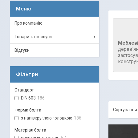
Про компанію
Товари та послуги
Меблеві
дерев'ян
Відгуки
застосув
конструк
Фільтри
Стандарт
DIN 603
186
Форма болта
з напівкруглою головкою
186
Матеріал болта
високоміцна сталь
57