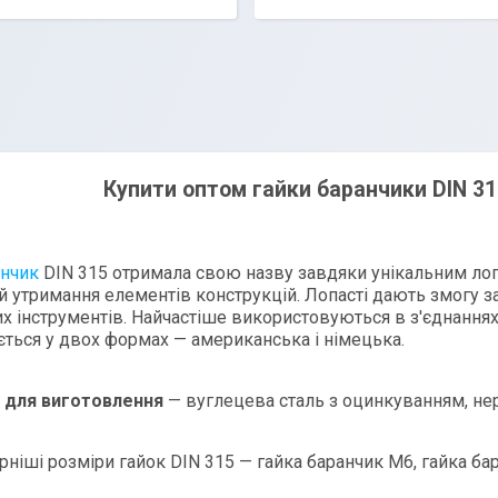
Купити оптом гайки баранчики DIN 31
анчик
DIN 315 отримала свою назву завдяки унікальним лопа
й утримання елементів конструкцій. Лопасті дають змогу за
х інструментів. Найчастіше використовуються в з'єднаннях,
ється у двох формах
—
американська і німецька.
 для виготовлення
— вуглецева сталь з оцинкуванням, нер
ніші розміри гайок DIN 315 — гайка баранчик М6, гайка ба