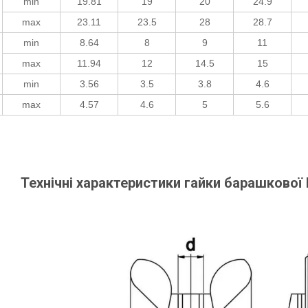
min
19.81
19
20
24.9
max
23.11
23.5
28
28.7
min
8.64
8
9
11
max
11.94
12
14.5
15
min
3.56
3.5
3.8
4.6
max
4.57
4.6
5
5.6
Технічні характеристики гайки барашкової