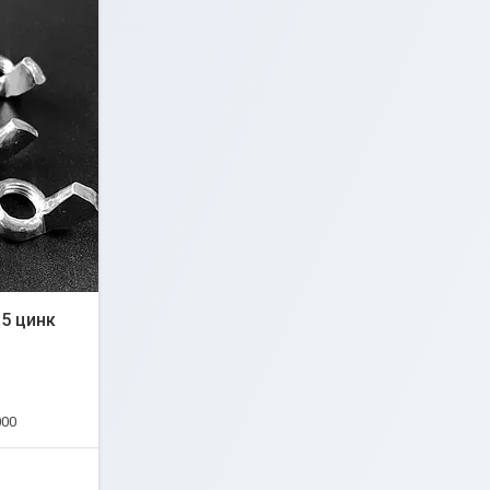
 5 цинк
000