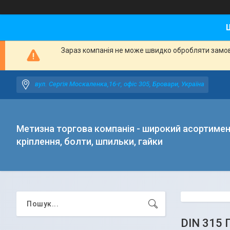
Зараз компанія не може швидко обробляти замовл
вул. Сергія Москаленка,16-г, офіс 305, Бровари, Україна
Метизна торгова компанія - широкий асортиме
кріплення, болти, шпильки, гайки
DIN 315 