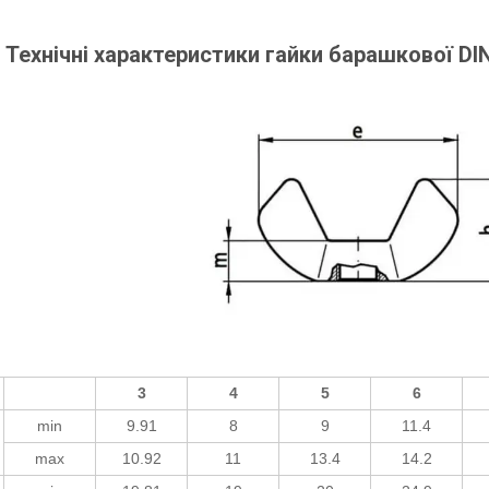
Технічні характеристики гайки барашкової D
3
4
5
6
min
9.91
8
9
11.4
max
10.92
11
13.4
14.2