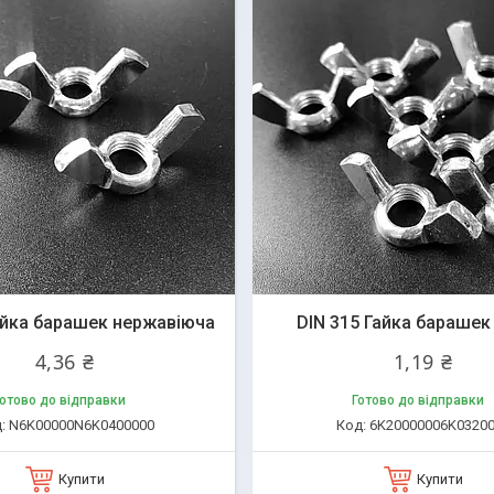
айка барашек нержавіюча
DIN 315 Гайка барашек
4,36 ₴
1,19 ₴
отово до відправки
Готово до відправки
N6K00000N6K0400000
6K20000006K0320
Купити
Купити