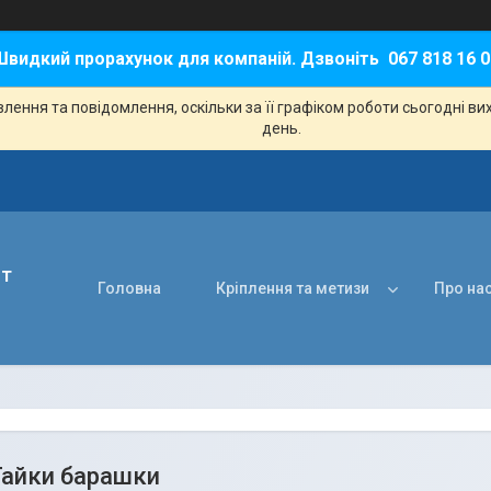
Швидкий прорахунок для компаній. Дзвоніть 067 818 16 0
ення та повідомлення, оскільки за її графіком роботи сьогодні в
день.
нт
Головна
Кріплення та метизи
Про на
Гайки барашки