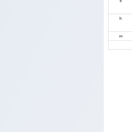
e
h
m