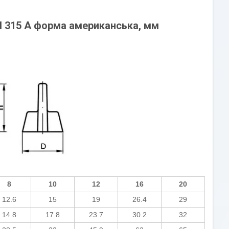
IN 315 A форма американська, мм
8
10
12
16
20
12.6
15
19
26.4
29
14.8
17.8
23.7
30.2
32