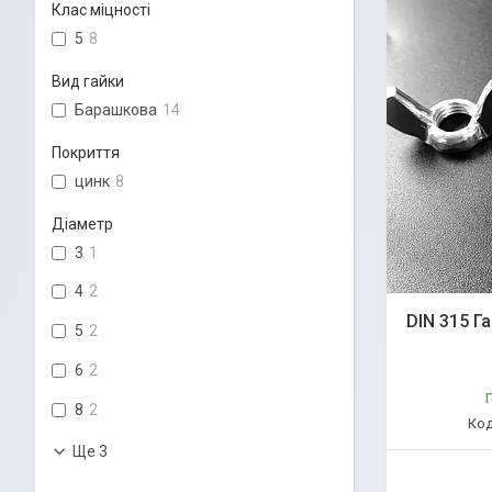
Клас міцності
5
8
Вид гайки
Барашкова
14
Покриття
цинк
8
Діаметр
3
1
4
2
DIN 315 Г
5
2
6
2
Г
8
2
Ще 3