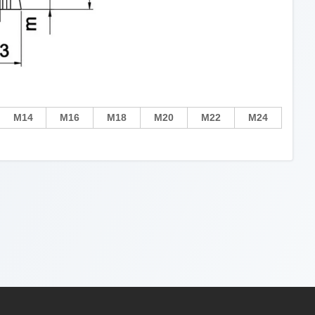
М14
М16
М18
M20
М22
М24