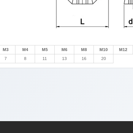
М3
М4
М5
М6
М8
М10
М12
7
8
11
13
16
20