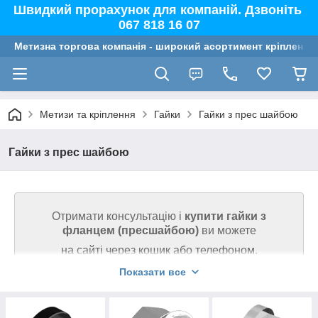
Швидкий прорахунок для компаній. Дзвоніть
067 818 16 07
Метизна торгова компанія - широкий асортимент кріплення,
Метизи та кріплення
Гайки
Гайки з прес шайбою
Гайки з прес шайбою
Отримати консультацію і
купити гайки
з
фланцем (пресшайбою)
ви можете
на сайті через кошик або телефоном.
Показати все
Ми гарантуємо високу якість товару на сайті.
Телефонуйте 067 818 16 07