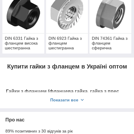
DIN 6331 Гайка з
DIN 6923 Гайка з
DIN 74361 Гайка з
фланцем висока
фланцем
фланцем
шестигранна
шестигранна
сферична
Купити гайки з фланцем в Україні оптом
Гайки з фланцем (фланцева гайка, гайка з прес
шайбою)
— це шестигранні кріпильні елементи,
Показати все
оснащені плоским або зубчастим виступом (фланцем)
на одній зі сторін. Вони поєднують функції надійного
кріплення із захистом від корозії та механічних
Про нас
пошкоджень. Гайки з фланцем конструкційно
складаються з шестигранної основи стандартної
89% позитивних з 30 відгуків за рік
форми і фланця плоского або з зубчастим виступом.