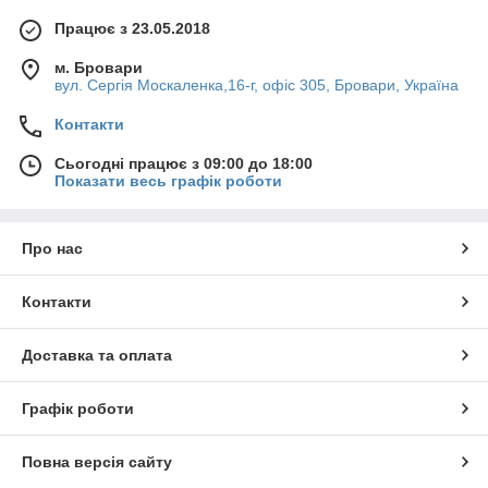
Завдяки фланцю збільшується площа контакту з
Працює з 23.05.2018
поверхнею і рівномірно розподіляється
навантаження. Використовуються в парі з
болтами
м. Бровари
різних конструкцій і
шпильками різьбовими
.
вул. Сергія Москаленка,16-г, офіс 305, Бровари, Україна
Контакти
Гайки з пресшайбою виробляються зі сталі,
Сьогодні працює з 09:00 до 18:00
нержавіючої сталі та латуні, що забезпечує їхню
Показати весь графік роботи
універсальність у різних умовах. Для посилення
захисту від корозії застосовують цинкове або хромове
покриття, що підвищує довговічність виробів.
Про нас
Контакти
Доставка та оплата
Графік роботи
Повна версія сайту