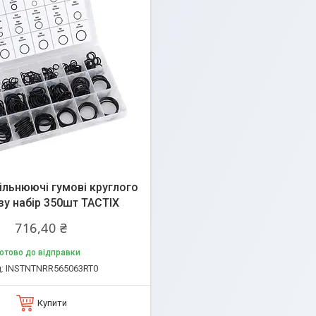
ільнюючі гумові круглого
зу набір 350шт TACTIX
716,40 ₴
отово до відправки
INSTNTNRR565063RT0
Купити