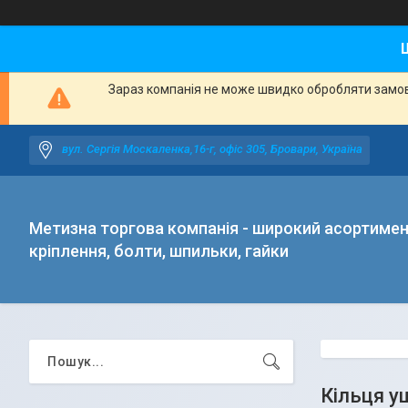
Зараз компанія не може швидко обробляти замовл
вул. Сергія Москаленка,16-г, офіс 305, Бровари, Україна
Метизна торгова компанія - широкий асортиме
кріплення, болти, шпильки, гайки
Кільця у