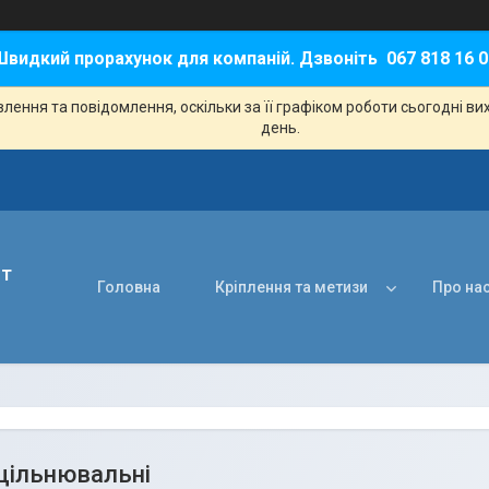
Швидкий прорахунок для компаній. Дзвоніть 067 818 16 0
ення та повідомлення, оскільки за її графіком роботи сьогодні в
день.
нт
Головна
Кріплення та метизи
Про на
щільнювальні