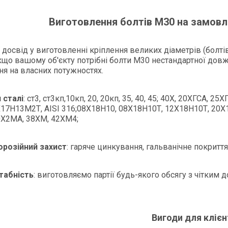
Виготовлення болтів М30 на замовле
досвід у виготовленні кріплення великих діаметрів (болтів
Якщо вашому об'єкту потрібні болти М30 нестандартної довж
я на власних потужностях.
сталі
: ст3, ст3кп,10кп, 20, 20кп, 35, 40, 45; 40Х, 20ХГСА, 2
17Н13М2Т, AISI 316;08Х18Н10, 08Х18Н10Т, 12Х18Н10Т, 20Х1
0Х2МА, 38XM, 42ХМ4;
орозійний захист
: гаряче цинкування, гальванічне покритт
абність
: виготовляємо партії будь-якого обсягу з чітким 
Вигоди для клієн