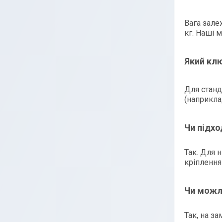
Вага зале
кг. Наші 
Який кл
Для станд
(наприкла
Чи підхо
Так. Для 
кріплення
Чи можл
Так, на з