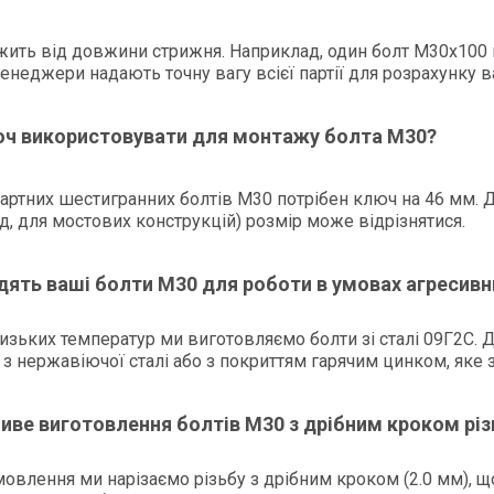
жить від довжини стрижня. Наприклад, один болт М30х100 в
менеджери надають точну вагу всієї партії для розрахунку ва
юч використовувати для монтажу болта М30?
артних шестигранних болтів М30 потрібен ключ на 46 мм. 
д, для мостових конструкцій) розмір може відрізнятися.
дять ваші болти М30 для роботи в умовах агресив
низьких температур ми виготовляємо болти зі сталі 09Г2С.
 з нержавіючої сталі або з покриттям гарячим цинком, яке 
иве виготовлення болтів М30 з дрібним кроком різ
амовлення ми нарізаємо різьбу з дрібним кроком (2.0 мм), 