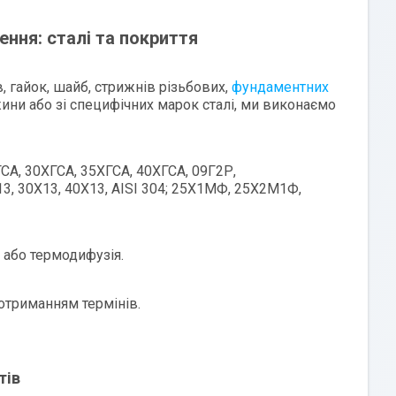
ння: сталі та покриття
, гайок, шайб, стрижнів різьбових,
фундаментних
ини або зі специфічних марок сталі, ми виконаємо
5ХГСА, 30ХГСА, 35ХГСА, 40ХГСА, 09Г2Р,
3, 30Х13, 40Х13, AISI 304; 25Х1МФ, 25Х2М1Ф,
я або термодифузія.
дотриманням термінів.
тів