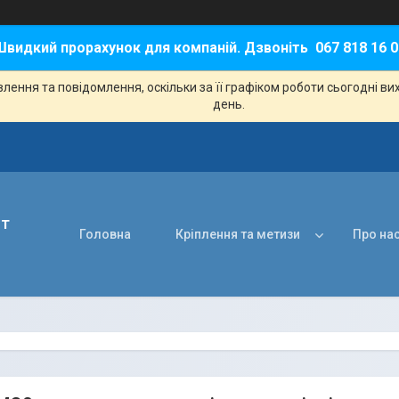
Швидкий прорахунок для компаній. Дзвоніть 067 818 16 0
ення та повідомлення, оскільки за її графіком роботи сьогодні в
день.
нт
Головна
Кріплення та метизи
Про на