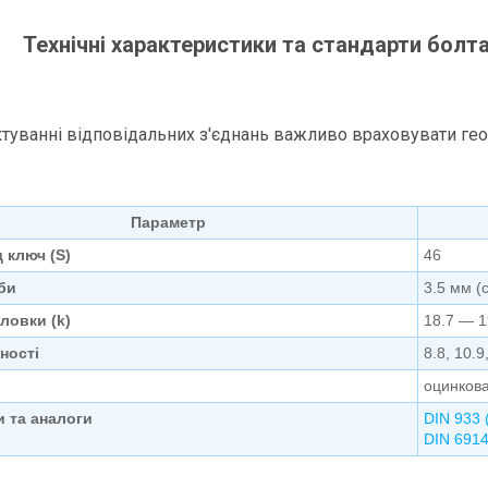
Технічні характеристики та стандарти болта
туванні відповідальних з'єднань важливо враховувати гео
Параметр
д ключ (S)
46
би
3.5 мм (
ловки (k)
18.7 — 1
ності
8.8, 10.9
оцинкова
 та аналоги
DIN 933 
DIN 691