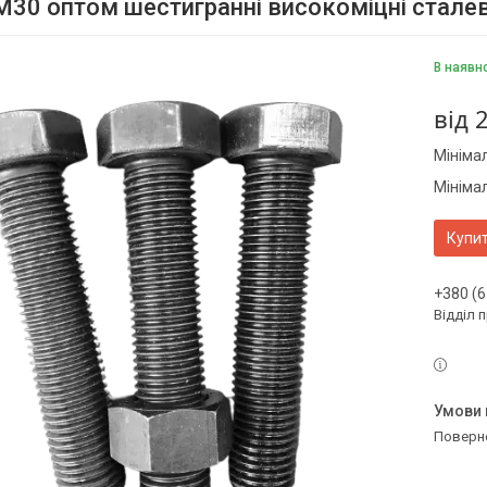
М30 оптом шестигранні високоміцні сталеві
В наявн
від
2
Мініма
Мініма
Купи
+380 (6
Відділ 
поверн