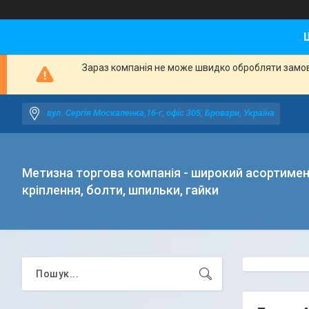
Зараз компанія не може швидко обробляти замовл
вул. Сергія Москаленка,16-г, офіс 305, Бровари, Україна
Метизна торгова компанія - широкий асортиме
кріплення, болти, шпильки, гайки