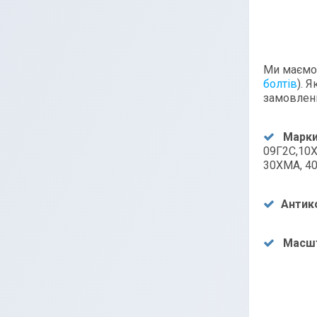
Ми маємо 
болтів
). 
замовленн
Марки 
09Г2С,10Х
30ХМА, 4
Антик
Масшт