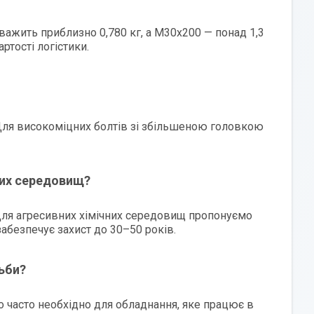
ажить приблизно 0,780 кг, а М30х200 — понад 1,3
ртості логістики.
Для високоміцних болтів зі збільшеною головкою
них середовищ?
 Для агресивних хімічних середовищ пропонуємо
забезпечує захист до 30–50 років.
ьби?
що часто необхідно для обладнання, яке працює в