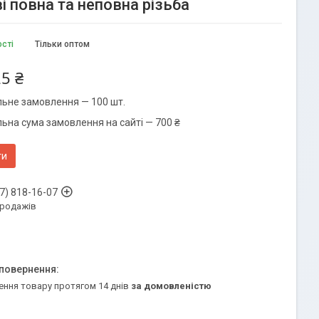
 повна та неповна різьба
ості
Тільки оптом
5 ₴
льне замовлення — 100 шт.
льна сума замовлення на сайті — 700 ₴
ти
7) 818-16-07
продажів
ення товару протягом 14 днів
за домовленістю