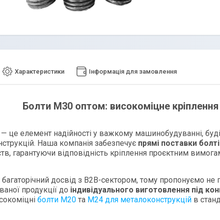
Характеристики
Інформація для замовлення
Болти
М
30 оптом: високоміцне кріпленн
— це елемент надійності у важкому машинобудуванні, буді
струкцій. Наша компанія забезпечує
прямі поставки болт
тв, гарантуючи відповідність кріплення проєктним вимога
багаторічний досвід з B2B-сектором, тому пропонуємо не п
ваної продукції до
індивідуального виготовлення під кон
сокоміцні
болти М20
та
М24 для металоконструкцій
в станд