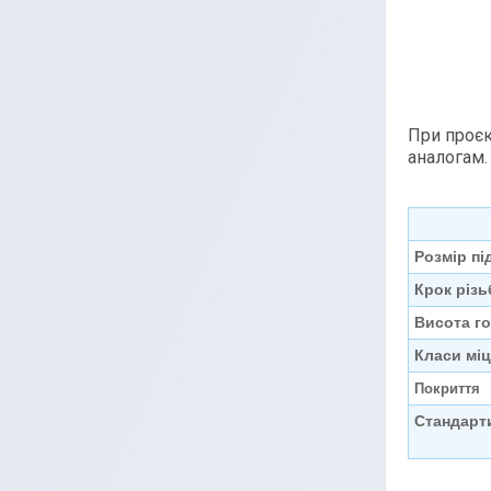
При проєк
аналогам.
Розмір пі
Крок різь
Висота го
Класи міц
Покриття
Стандарти