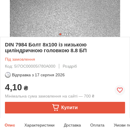
DIN 7984 Болт 8х100 із низькою
циліндричною головкою 8.8 БП
Під замовлення
Код: 5I7OC00005I780A000
Роздріб
Відправка з
17 серпня 2026
4,10
₴
Мінімальна сума замовлення на сайті — 700 ₴
Купити
Опис
Характеристики
Доставка
Оплата
Умови п