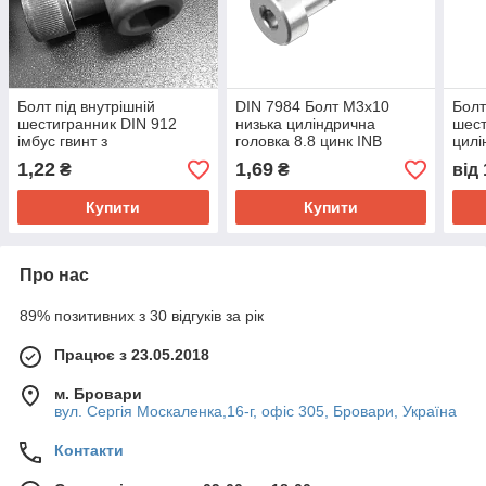
Болт під внутрішній
DIN 7984 Болт М3х10
Болт
шестигранник DIN 912
низька циліндрична
шест
імбус гвинт з
головка 8.8 цинк INB
цилі
циліндричною головкою
оцин
1,22
1,69
₴
₴
від
високоміцний клас
міцн
міцності 8.8 чорний без
Купити
Купити
покриття
Про нас
89% позитивних з 30 відгуків за рік
Працює з 23.05.2018
м. Бровари
вул. Сергія Москаленка,16-г, офіс 305, Бровари, Україна
Контакти