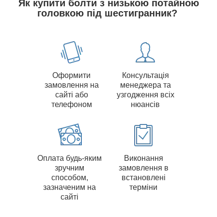
Як купити болти з низькою потайною
головкою під шестигранник?
Оформити
Консультація
замовлення на
менеджера та
сайті або
узгодження всіх
телефоном
нюансів
Оплата будь-яким
Виконання
зручним
замовлення в
способом,
встановлені
зазначеним на
терміни
сайті