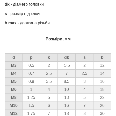
dk
- діаметр головки
s
- розмір під ключ
b max
- довжина різьби
Розміри, мм
d
p
k
dk
s
b
М3
0.5
2
5,5
2
12
М4
0.7
2.5
7
2.5
14
М5
0.8
3.5
8.5
3
16
М6
1
4
10
4
18
М8
1.25
5
13
5
22
М10
1.5
6
16
7
26
М12
1.75
7
18
8
30