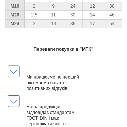
М16
2
9
24
12
38
М20
2.5
11
30
14
46
М24
3
13
36
17
54
Переваги покупки в "МТК"
Ми працюємо не перший
рік і маємо багато
позитивних відгуків.
Наша продукція
відповідає стандартам
ГОСТ, DIN і має
сертифікати якості.