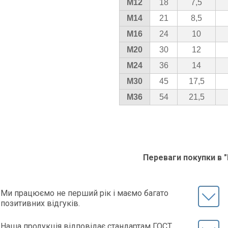
М12
18
7,5
М14
21
8,5
М16
24
10
М20
30
12
М24
36
14
М30
45
17,5
М36
54
21,5
Переваги покупки в 
Ми працюємо не перший рік і маємо багато
позитивних відгуків.
Наша продукція відповідає стандартам ГОСТ,