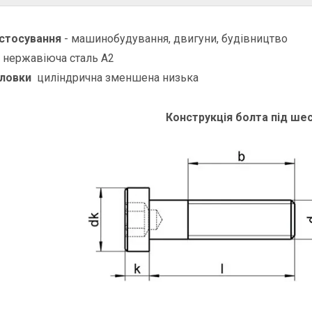
стосування
- машинобудування, двигуни, будівництво
нержавіюча сталь А2
оловки
циліндрична зменшена низька
Конструкція болта під ше