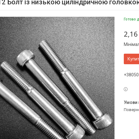
12 Болт із низькою циліндричною головко
Готово 
2,16
Мініма
Купи
+38050
поверн