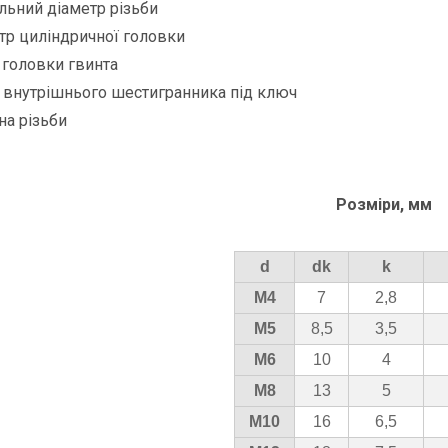
льний діаметр різьби
тр циліндричної головки
 головки гвинта
 внутрішнього шестигранника під ключ
а різьби
Розміри, мм
d
dk
k
М4
7
2,8
М5
8,5
3,5
М6
10
4
М8
13
5
М10
16
6,5