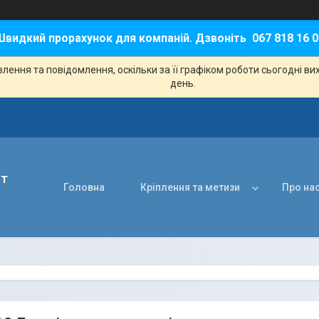
Швидкий прорахунок для компаній. Дзвоніть 067 818 16 0
ення та повідомлення, оскільки за її графіком роботи сьогодні в
день.
нт
Головна
Кріплення та метизи
Про на