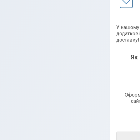
У нашому 
додаткові
доставку
Як
Оформ
сай