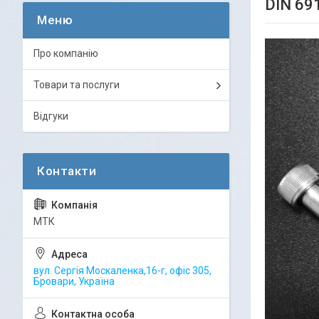
DIN 69
Про компанію
Товари та послуги
Відгуки
МТК
вул. Сергія Москаленка,16-г, офіс 305,
Бровари, Україна