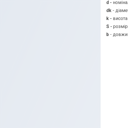
d -
номіна
dk
- діаме
k -
висота
S -
розмір
b
- довжин