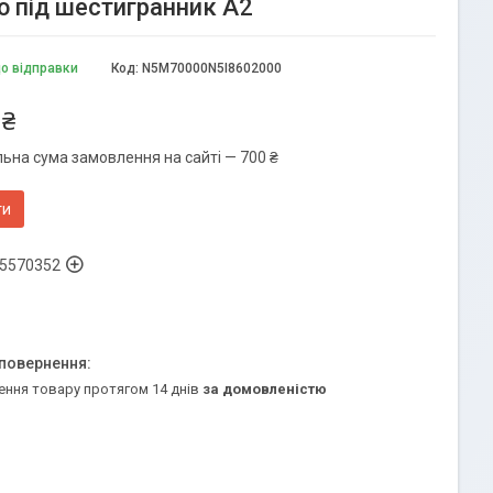
ю під шестигранник A2
до відправки
Код:
N5M70000N5I8602000
 ₴
льна сума замовлення на сайті — 700 ₴
ти
5570352
ення товару протягом 14 днів
за домовленістю