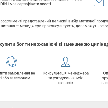
DIN і має сертифікати якості.
асортименті представлений великий вибір метизної продукц
 питання — менеджери проконсультують, допоможуть офор
!
 купити болти нержавіючі зі зменшеною цилін
ити замовлення на
Консультація менеджера
Оп
ті або телефоном
та узгодження всіх
зр
нюансів
заз