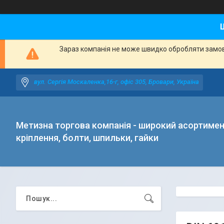
Зараз компанія не може швидко обробляти замовл
вул. Сергія Москаленка,16-г, офіс 305, Бровари, Україна
Метизна торгова компанія - широкий асортиме
кріплення, болти, шпильки, гайки