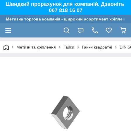
Швидкий прорахунок для компаній. Дзвоніть
067 818 16 07
Метизна торгова компанія - широкий асортимент кріплення,
Метизи та кріплення
Гайки
Гайки квадратні
DIN 5