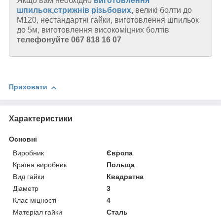
Якщо вам необхідно
виготовлення
шпильок,стрижнів різьбових
,
великі болти до
М120, нестандартні гайки, виготовлення шпильок
до 5м, виготовлення високоміцних болтів
телефонуйте 067 818 16 07
Приховати
Характеристики
Основні
Виробник
Європа
Країна виробник
Польща
Вид гайки
Квадратна
Діаметр
3
Клас міцності
4
Матеріал гайки
Сталь