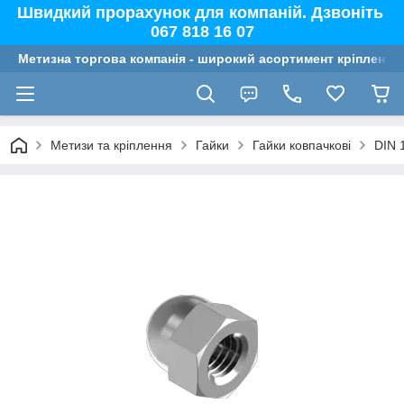
Швидкий прорахунок для компаній. Дзвоніть
067 818 16 07
Метизна торгова компанія - широкий асортимент кріплення,
Метизи та кріплення
Гайки
Гайки ковпачкові
DIN 