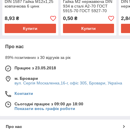
DIN 1587 Гайка М12x1,25
Гайка M2 нержавіюча DIN
DIN 
ковпачкова 6 цинк
934 в сталі А2-70 ГОСТ
нерж
5915-70 ГОСТ 5927-70
8,93
0,50
2,8
₴
₴
Купити
Купити
Про нас
89% позитивних з 30 відгуків за рік
Працює з 23.05.2018
м. Бровари
вул. Сергія Москаленка,16-г, офіс 305, Бровари, Україна
Контакти
Сьогодні працює з 09:00 до 18:00
Показати весь графік роботи
Про нас