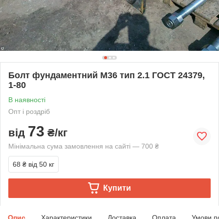
Болт фундаментний М36 тип 2.1 ГОСТ 24379,
1-80
В наявності
Опт і роздріб
73
від
₴/кг
Мінімальна сума замовлення на сайті — 700 ₴
68 ₴
від 50 кг
Купити
Опис
Характеристики
Доставка
Оплата
Умови п