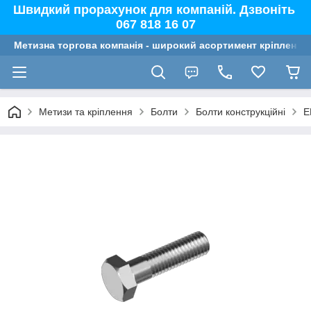
Швидкий прорахунок для компаній. Дзвоніть
067 818 16 07
Метизна торгова компанія - широкий асортимент кріплення,
Метизи та кріплення
Болти
Болти конструкційні
E