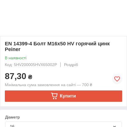
EN 14399-4 Болт М16х50 HV горячий цинк
Peiner
В наявності
Код: 5HV200005HVX65002P
Роздріб
87,30
₴
Мінімальна сума замовлення на сайті — 700 ₴
Купити
Діаметр
16