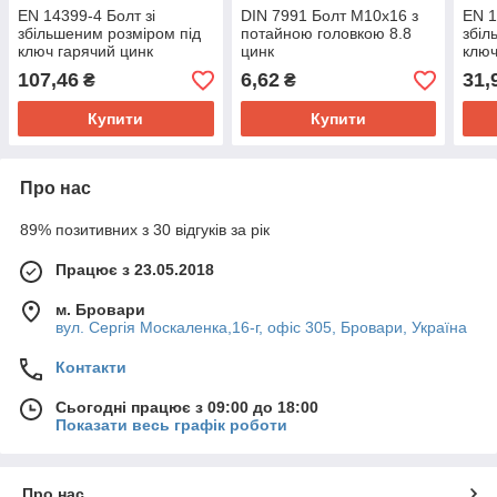
EN 14399-4 Болт зі
DIN 7991 Болт М10х16 з
EN 1
збільшеним розміром під
потайною головкою 8.8
збіл
ключ гарячий цинк
цинк
ключ
Friedberg
VAR
107,46
6,62
31,
₴
₴
Купити
Купити
Про нас
89% позитивних з 30 відгуків за рік
Працює з 23.05.2018
м. Бровари
вул. Сергія Москаленка,16-г, офіс 305, Бровари, Україна
Контакти
Сьогодні працює з 09:00 до 18:00
Показати весь графік роботи
Про нас