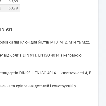
6
50,85
5
60,79
IN 931
оловки під ключ для болтів M10, М12, М14 та М22.
ну від болтів DIN 931, EN ISO 4014 з неповною
тандартів DIN 931, EN ISO 4014 — клас точності А, В.
нання та кріплення деталей і конструкцій у