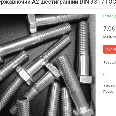
ержавіючий А2 шестигранний DIN 931 / ГОС
Готово 
7,06
Мініма
Купи
+38050
поверн