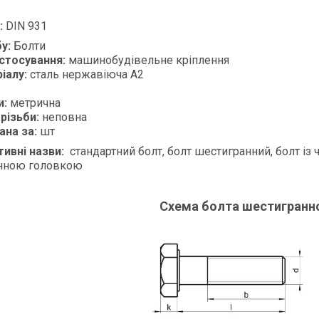
:
DIN 931
бу:
Болти
стосування:
машинобудівельне кріплення
іалу:
сталь нержавіюча А2
и:
метрична
різьби:
неповна
ана за:
шт
тивні назви:
стандартний болт, болт шестигранний, болт із
нною головкою
Схема болта шестигранно