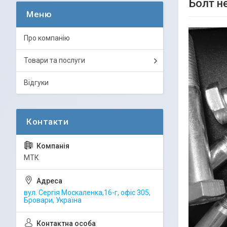
Болт н
Про компанію
Товари та послуги
Відгуки
МТК
вул. Сергія Москаленка,16-г, офіс 305,
Бровари, Україна