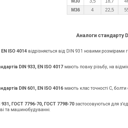
М30
3,5
18,7
4
М36
4
22,5
5
Аналоги стандарту D
 EN ISO 4014
відрізняється від DIN 931 новими розмірами г
ндартів DIN 933, EN ISO 4017
мають повну різьбу, на відмі
ндартів DIN 601, EN ISO 4016
мають клас точності C, болти с
 931, ГОСТ 7796-70, ГОСТ 7798-70
застосовуються для з'єд
ві та машинобудуванні.