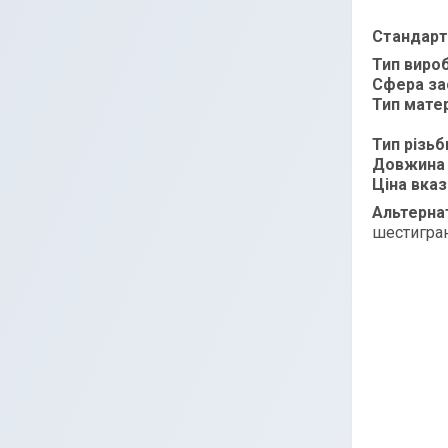
Стандарт
Тип виро
Сфера за
Тип матер
Тип різьб
Довжина 
Ціна вказ
Альтерна
шестигра