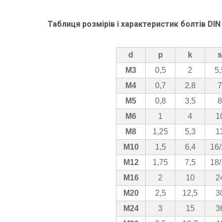
Таблиця розмірів і характеристик болтів DI
d
p
k
s
М3
0,5
2
5,
М4
0,7
2,8
7
М5
0,8
3,5
8
М6
1
4
1
М8
1,25
5,3
1
М10
1,5
6,4
16/
М12
1,75
7,5
18/
М16
2
10
2
М20
2,5
12,5
3
М24
3
15
3