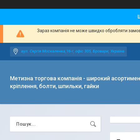
Зараз компанія не може швидко обробляти замовл
вул. Сергія Москаленка,16-г, офіс 305, Бровари, Україна
Метизна торгова компанія - широкий асортиме
кріплення, болти, шпильки, гайки