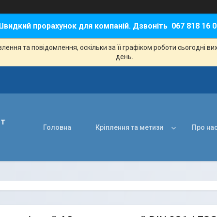
Швидкий прорахунок для компаній. Дзвоніть 067 818 16 0
ення та повідомлення, оскільки за її графіком роботи сьогодні в
день.
нт
Головна
Кріплення та метизи
Про на