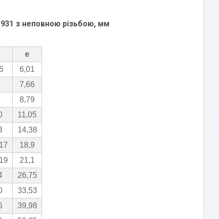
N 931 з неповною різьбою, мм
e
5
6,01
7,66
8,79
0
11,05
3
14,38
17
18,9
19
21,1
4
26,75
0
33,53
6
39,98