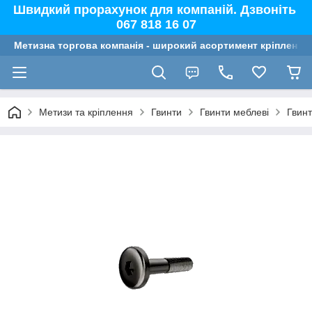
Швидкий прорахунок для компаній. Дзвоніть
067 818 16 07
Метизна торгова компанія - широкий асортимент кріплення,
Метизи та кріплення
Гвинти
Гвинти меблеві
Гвин