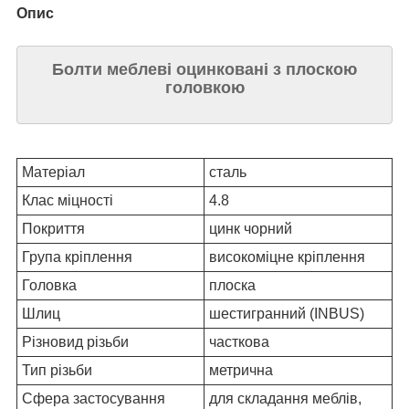
Опис
Болти меблеві оцинковані з плоскою
головкою
Матеріал
сталь
Клас міцності
4.8
Покриття
цинк чорний
Група кріплення
високоміцне кріплення
Головка
плоска
Шлиц
шестигранний (INBUS)
Різновид різьби
часткова
Тип різьби
метрична
Сфера застосування
для складання меблів,