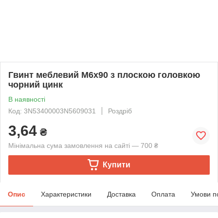
Гвинт меблевий М6х90 з плоскою головкою
чорний цинк
В наявності
Код: 3N53400003N5609031
Роздріб
3,64
₴
Мінімальна сума замовлення на сайті — 700 ₴
Купити
Опис
Характеристики
Доставка
Оплата
Умови п