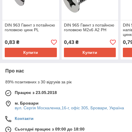
DIN 963 Гвинт з потайною
DIN 965 Гвинт з потайною
DIN 
головкою цинк PL
головкою М2х6 А2 PH
напі
цинк
0,83
0,43
0,7
₴
₴
Купити
Купити
Про нас
89% позитивних з 30 відгуків за рік
Працює з 23.05.2018
м. Бровари
вул. Сергія Москаленка,16-г, офіс 305, Бровари, Україна
Контакти
Сьогодні працює з 09:00 до 18:00