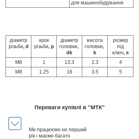
для машинобудування
діаметр
крок
діаметр
висота
розмір
різьби
, d
різьби
, p
головки
,
головки
,
під
d
k
k
ключ
, s
М6
1
13.3
2.3
4
М8
1.25
16
3.5
5
Переваги купівлі в "МТК"
Ми працюємо не перший
рік і маємо багато