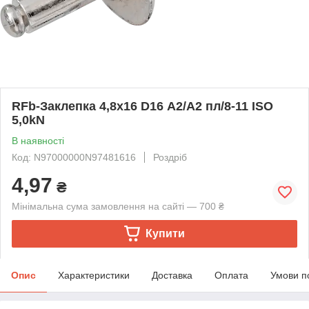
RFb-Заклепка 4,8х16 D16 А2/А2 пл/8-11 ISO
5,0kN
В наявності
Код: N97000000N97481616
Роздріб
4,97
₴
Мінімальна сума замовлення на сайті — 700 ₴
Купити
Опис
Характеристики
Доставка
Оплата
Умови п