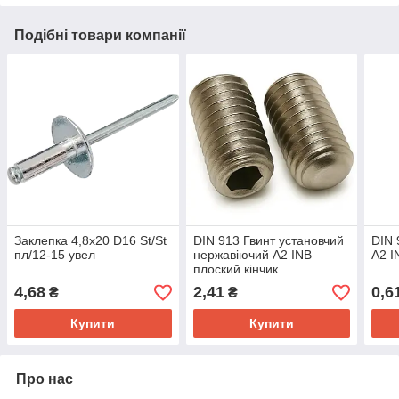
Подібні товари компанії
Заклепка 4,8х20 D16 St/St
DIN 913 Гвинт установчий
DIN 
пл/12-15 увел
нержавіючий А2 INB
А2 I
плоский кінчик
4,68
2,41
0,6
₴
₴
Купити
Купити
Про нас