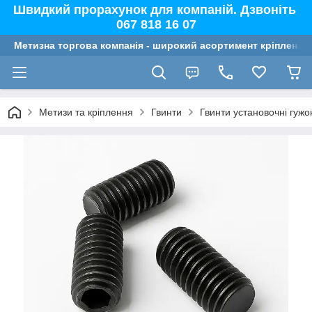
Швидкий прорахунок для компаній. Дзвоніть
067 818 16 07
Метизна торгова компанія - широкий асортимент кріплення,
Метизи та кріплення
Гвинти
Гвинти установочні гужо