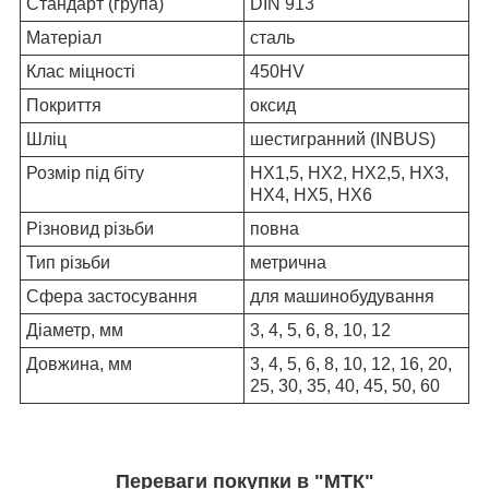
Стандарт (група)
DIN 913
Матеріал
сталь
Клас міцності
450HV
Покриття
оксид
Шліц
шестигранний (INBUS)
Розмір під біту
HX1,5, HX2, HX2,5, HX3,
HX4, HX5, HX6
Різновид різьби
повна
Тип різьби
метрична
Сфера застосування
для машинобудування
Діаметр, мм
3, 4, 5, 6, 8, 10, 12
Довжина, мм
3, 4, 5, 6, 8, 10, 12, 16, 20,
25, 30, 35, 40, 45, 50, 60
Переваги покупки в "МТК"