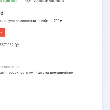
до відправки
Код:
P7O00000P7O0320000
 ₴
льна сума замовлення на сайті — 700 ₴
ти
5570352
ення товару протягом 14 днів
за домовленістю