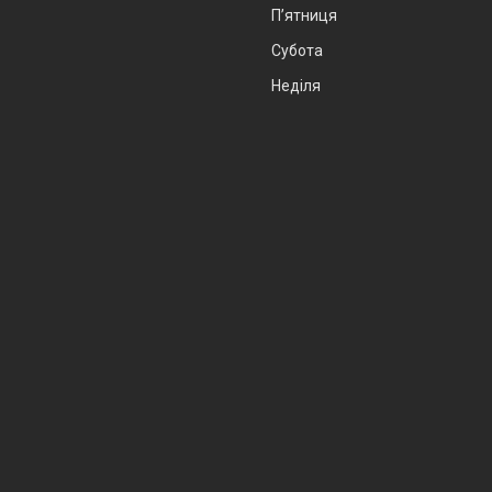
Пʼятниця
Субота
Неділя