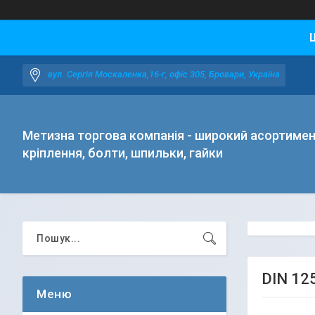
вул. Сергія Москаленка,16-г, офіс 305, Бровари, Україна
Метизна торгова компанія - широкий асортиме
кріплення, болти, шпильки, гайки
DIN 12