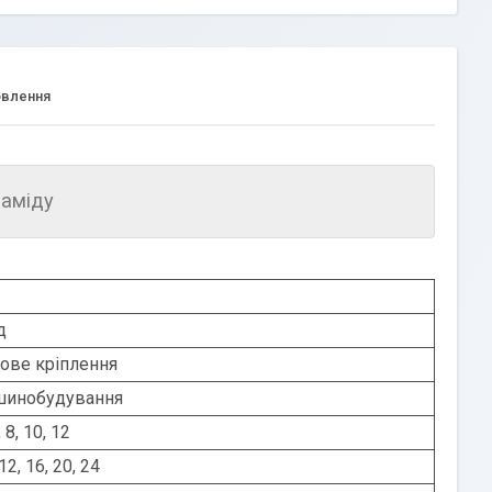
овлення
іаміду
д
ове кріплення
шинобудування
, 8, 10, 12
 12, 16, 20, 24