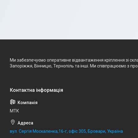
Ми забезпечуємо оперативне відвантаження кріплення зі складу
Запоріжжя, Вінницю, Тернопіль та інші. Ми співпрацюємо з п
МТК
вул. Сергія Москаленка,16-г, офіс 305, Бровари, Україна