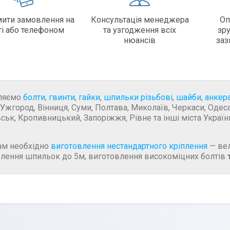
ити замовлення на
Консультація менеджера
Оп
ті або телефоном
та узгодження всіх
зр
нюансів
заз
ляємо
болти
,
гвинти
,
гайки
,
шпильки різьбові
,
шайби
,
анкер
 Ужгород, Вінниця, Суми, Полтава, Миколаїв, Черкаси, Одеса,
ськ, Кропивницький, Запоріжжя, Рівне та інші міста Україн
ам необхідно
виготовлення нестандартного кріплення
— вел
лення шпильок до 5м, виготовлення високоміцних болтів