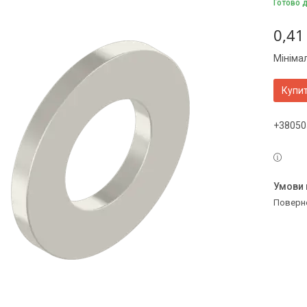
Готово 
0,41
Мініма
Купи
+38050
поверн