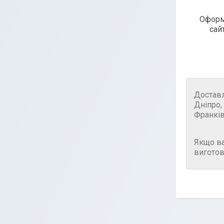
Оформ
сай
Достав
Дніпро,
Франків
Якщо в
виготов