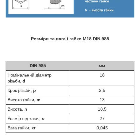
Розміри та вага і гайки М18 DIN 985
DIN 985
мм
Номінальний діаметр
18
різьби,
d
Крок різьби,
p
2,5
Висота гайки,
m
13
Висота,
h
18,5
Розмір під ключ,
s
27
Вага гайки,
кг
0,045