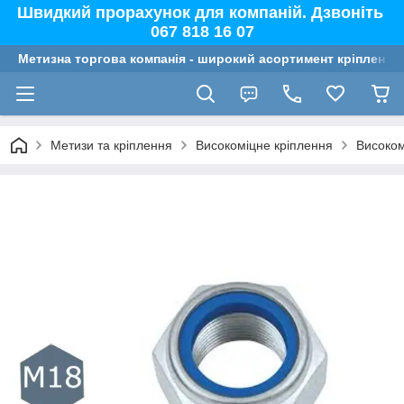
Швидкий прорахунок для компаній. Дзвоніть
067 818 16 07
Метизна торгова компанія - широкий асортимент кріплення,
Метизи та кріплення
Високоміцне кріплення
Високом