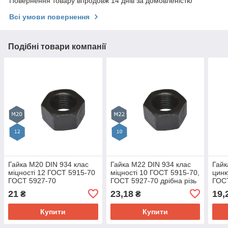
Повернення товару впродовж 14 днів за домовленістю
Всі умови повернення
Подібні товари компанії
Гайка M20 DIN 934 клас
Гайка M22 DIN 934 клас
Гайк
міцності 12 ГОСТ 5915-70
міцності 10 ГОСТ 5915-70,
цинк
ГОСТ 5927-70
ГОСТ 5927-70 дрібна різь
ГОСТ
70
21
23,18
19,
₴
₴
Купити
Купити